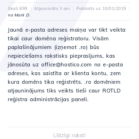
Skati 699
Atjaunināts 3 ani
Publicēts uz 10/01/2019
no Mark D.
Jaunā e-pasta adreses maiņa var tikt veikta
tikai caur domēna reģistratoru. Visām
paplašinājumiem (izņemot .ro) būs
nepieciešams rakstisks pieprasījums, kas
jānosūta uz office@hostico.com no e-pasta
adreses, kas saistīta ar klienta kontu, zem
kura domēns tika reģistrēts. .ro domēniem
atjauninājums tiks veikts tieši caur ROTLD
reģistra administrācijas paneli.
Līdzīgi raksti