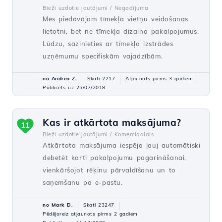
Bieži uzdotie jautājumi /
Negadījuma
Mēs piedāvājam tīmekļa vietņu veidošanas
lietotni, bet ne tīmekļa dizaina pakalpojumus.
Lūdzu, sazinieties ar tīmekļa izstrādes
uzņēmumu specifiskām vajadzībām.
no Andrea Z.
Skati 2217
Atjaunots pirms 3 gadiem
Publicēts uz 25/07/2018
Kas ir atkārtota maksājuma?
11
Bieži uzdotie jautājumi /
Komerciaalais
Atkārtota maksājuma iespēja ļauj automātiski
debetēt karti pakalpojumu pagarināšanai,
vienkāršojot rēķinu pārvaldīšanu un to
saņemšanu pa e-pastu.
no Mark D.
Skati 23247
Pēdējoreiz atjaunots pirms 2 gadiem