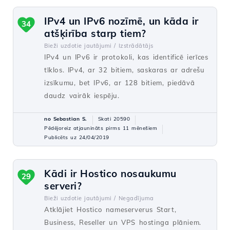
IPv4 un IPv6 nozīmē, un kāda ir
34
atšķirība starp tiem?
Bieži uzdotie jautājumi /
Izstrādātājs
IPv4 un IPv6 ir protokoli, kas identificē ierīces
tīklos. IPv4, ar 32 bitiem, saskaras ar adrešu
izsīkumu, bet IPv6, ar 128 bitiem, piedāvā
daudz vairāk iespēju.
no Sebastian S.
Skati 20590
Pēdējoreiz atjaunināts pirms 11 mēnešiem
Publicēts uz 24/04/2019
Kādi ir Hostico nosaukumu
29
serveri?
Bieži uzdotie jautājumi /
Negadījuma
Atklājiet Hostico nameserverus Start,
Business, Reseller un VPS hostinga plāniem.