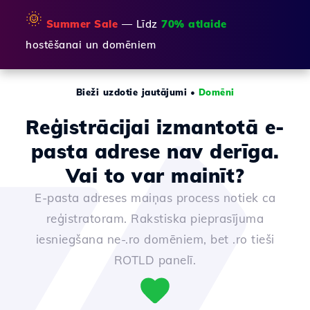
🌞
Summer Sale
— Līdz
70% atlaide
hostēšanai un domēniem
Bieži uzdotie jautājumi
•
Domēni
Reģistrācijai izmantotā e-
pasta adrese nav derīga.
Vai to var mainīt?
E-pasta adreses maiņas process notiek ca
reģistratoram. Rakstiska pieprasījuma
iesniegšana ne-.ro domēniem, bet .ro tieši
ROTLD panelī.