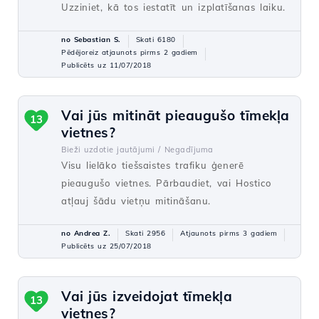
Uzziniet, kā tos iestatīt un izplatīšanas laiku.
no Sebastian S.
Skati 6180
Pēdējoreiz atjaunots pirms 2 gadiem
Publicēts uz 11/07/2018
Vai jūs mitināt pieaugušo tīmekļa
13
vietnes?
Bieži uzdotie jautājumi /
Negadījuma
Visu lielāko tiešsaistes trafiku ģenerē
pieaugušo vietnes. Pārbaudiet, vai Hostico
atļauj šādu vietņu mitināšanu.
no Andrea Z.
Skati 2956
Atjaunots pirms 3 gadiem
Publicēts uz 25/07/2018
Vai jūs izveidojat tīmekļa
13
vietnes?