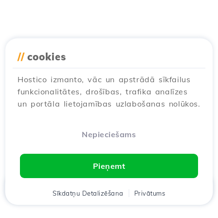
//
cookies
Hostico izmanto, vāc un apstrādā sīkfailus
funkcionalitātes, drošības, trafika analīzes
un portāla lietojamības uzlabošanas nolūkos.
Nepieciešams
Pieņemt
Mājas
Sīkdatņu Detalizēšana
Klients
Groza
Privātums
Chat
Meniu