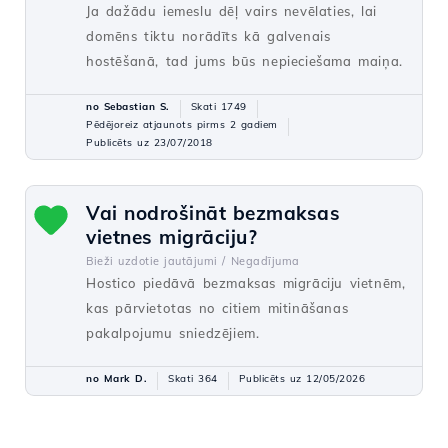
Ja dažādu iemeslu dēļ vairs nevēlaties, lai
domēns tiktu norādīts kā galvenais
hostēšanā, tad jums būs nepieciešama maiņa.
no Sebastian S.
Skati 1749
Pēdējoreiz atjaunots pirms 2 gadiem
Publicēts uz 23/07/2018
Vai nodrošināt bezmaksas
vietnes migrāciju?
Bieži uzdotie jautājumi /
Negadījuma
Hostico piedāvā bezmaksas migrāciju vietnēm,
kas pārvietotas no citiem mitināšanas
pakalpojumu sniedzējiem.
no Mark D.
Skati 364
Publicēts uz 12/05/2026