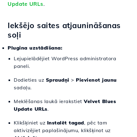
Update URLs
.
Iekšējo saites atjaunināšanas
soļi
Plugina uzstādīšana:
Lejupielādējiet WordPress administratora
paneli.
Dodieties uz
Spraudņi
>
Pievienot jaunu
sadaļu.
Meklēšanas laukā ierakstiet
Velvet Blues
Update URLs
.
Klikšķiniet uz
Instalēt tagad
, pēc tam
aktivizējiet paplašinājumu, klikšķinot uz