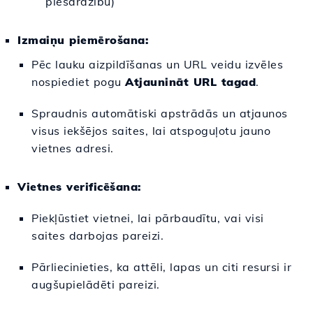
piesardzību)
Izmaiņu piemērošana:
Pēc lauku aizpildīšanas un URL veidu izvēles
nospiediet pogu
Atjaunināt URL tagad
.
Spraudnis automātiski apstrādās un atjaunos
visus iekšējos saites, lai atspoguļotu jauno
vietnes adresi.
Vietnes verificēšana:
Piekļūstiet vietnei, lai pārbaudītu, vai visi
saites darbojas pareizi.
Pārliecinieties, ka attēli, lapas un citi resursi ir
augšupielādēti pareizi.