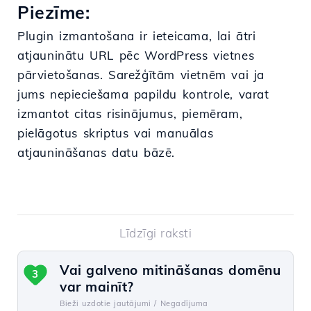
Piezīme:
Plugin izmantošana ir ieteicama, lai ātri
atjauninātu URL pēc WordPress vietnes
pārvietošanas. Sarežģītām vietnēm vai ja
jums nepieciešama papildu kontrole, varat
izmantot citas risinājumus, piemēram,
pielāgotus skriptus vai manuālas
atjaunināšanas datu bāzē.
Līdzīgi raksti
Vai galveno mitināšanas domēnu
3
var mainīt?
Bieži uzdotie jautājumi /
Negadījuma