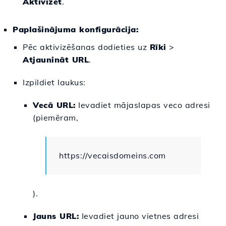
Aktivizēt
.
Paplašinājuma konfigurācija:
Pēc aktivizēšanas dodieties uz
Rīki
>
Atjaunināt URL
.
Izpildiet laukus:
Vecā URL:
Ievadiet mājaslapas veco adresi
(piemēram,
https://vecaisdomeins.com
).
Jauns URL:
Ievadiet jauno vietnes adresi