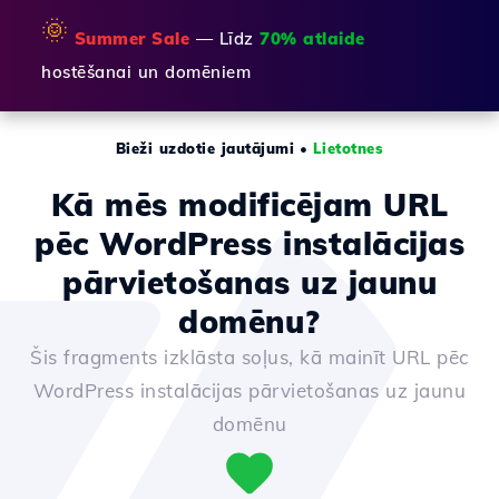
🌞
Summer Sale
— Līdz
70% atlaide
hostēšanai un domēniem
Bieži uzdotie jautājumi
•
Lietotnes
Kā mēs modificējam URL
pēc WordPress instalācijas
pārvietošanas uz jaunu
domēnu?
Šis fragments izklāsta soļus, kā mainīt URL pēc
WordPress instalācijas pārvietošanas uz jaunu
domēnu