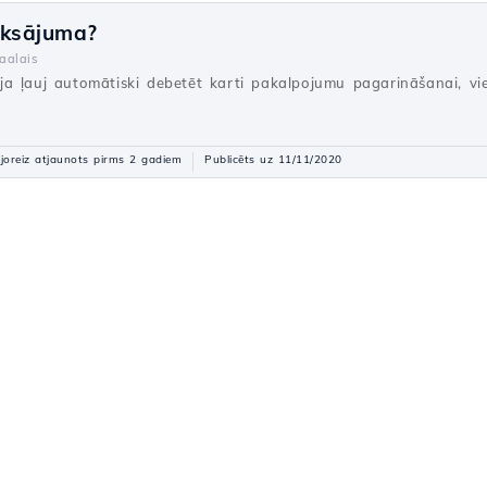
aksājuma?
aalais
a ļauj automātiski debetēt karti pakalpojumu pagarināšanai, vi
joreiz atjaunots pirms 2 gadiem
Publicēts uz 11/11/2020