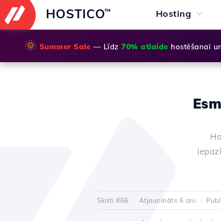
HOSTICO
™
Hosting
🌞
Summer Sale
— Līdz
70% atlaide
hostēšanai u
Esm
Ho
iepazī
Skati 866
Atjaunināts 6 ani
Publ