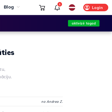
5
Blog
Login
aktivizē tagad
ties
zu,
māciju.
no Andrea Z.