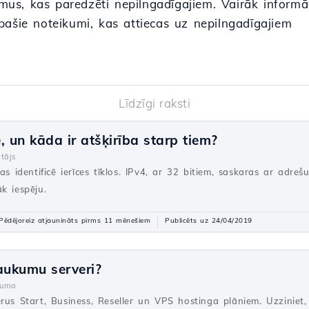
us, kas paredzēti nepilngadīgajiem. Vairāk informā
Īpašie noteikumi, kas attiecas uz nepilngadīgajiem
Līdzīgi raksti
, un kāda ir atšķirība starp tiem?
tājs
as identificē ierīces tīklos. IPv4, ar 32 bitiem, saskaras ar adre
k iespēju.
Pēdējoreiz atjaunināts pirms 11 mēnešiem
Publicēts uz 24/04/2019
aukumu serveri?
juma
rus Start, Business, Reseller un VPS hostinga plāniem. Uzziniet, 