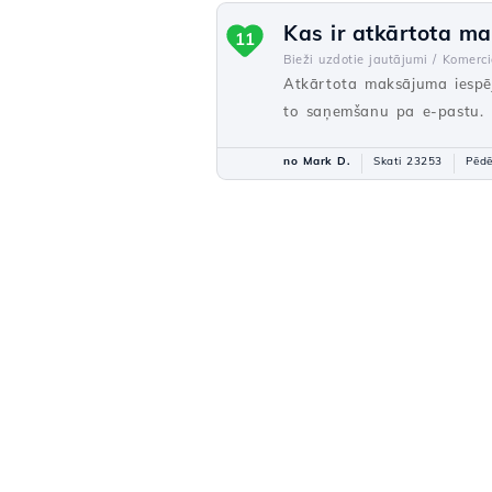
Kas ir atkārtota m
11
Bieži uzdotie jautājumi /
Komerci
Atkārtota maksājuma iespēj
to saņemšanu pa e-pastu.
no Mark D.
Skati 23253
Pēdē