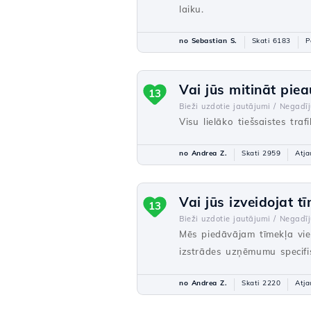
laiku.
no Sebastian S.
Skati 6183
P
Vai jūs mitināt pie
13
Bieži uzdotie jautājumi /
Negadī
Visu lielāko tiešsaistes tr
no Andrea Z.
Skati 2959
Atja
Vai jūs izveidojat t
13
Bieži uzdotie jautājumi /
Negadī
Mēs piedāvājam tīmekļa viet
izstrādes uzņēmumu specif
no Andrea Z.
Skati 2220
Atja