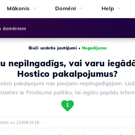
Mākonis
Domēni
Help
n domēniem
Bieži uzdotie jautājumi
•
Negadījuma
u nepilngadīgs, vai varu iegādā
Hostico pakalpojumus?
stico pakalpojumi nav pieejami nepilngadīgajiem. Lūd
stieties ar Privātuma politiku, lai iegūtu papildu infor
1
icēts uz 23/08/2018