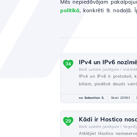
Mēs nepiedāvājam pakalpojum
politikā
, konkrēti 9. nodaļā. 
IPv4 un IPv6 nozīmē
34
Bieži uzdotie jautājumi /
Izstrādā
IPv4 un IPv6 ir protokoli, k
bitiem, piedāvā daudz vairā
no Sebastian S.
Skati 20593
Kādi ir Hostico nos
29
Bieži uzdotie jautājumi /
Negadī
Atklājiet Hostico nameserve