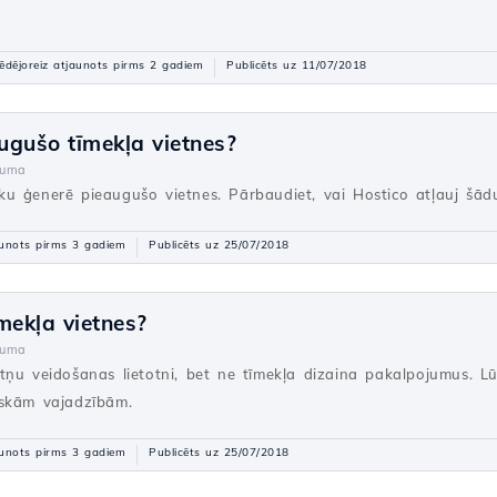
ēdējoreiz atjaunots pirms 2 gadiem
Publicēts uz 11/07/2018
augušo tīmekļa vietnes?
juma
afiku ģenerē pieaugušo vietnes. Pārbaudiet, vai Hostico atļauj šād
unots pirms 3 gadiem
Publicēts uz 25/07/2018
īmekļa vietnes?
juma
ņu veidošanas lietotni, bet ne tīmekļa dizaina pakalpojumus. Lūd
iskām vajadzībām.
unots pirms 3 gadiem
Publicēts uz 25/07/2018