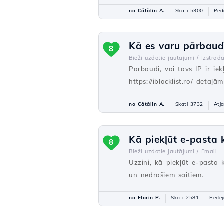
no Cătălin A.
Skati 5300
Pēd
Kā es varu pārbaudī
8
Bieži uzdotie jautājumi /
Izstrādā
Pārbaudi, vai tavs IP ir ie
https://iblacklist.ro/ detaļ
no Cătălin A.
Skati 3732
Atj
Kā piekļūt e-pasta
8
Bieži uzdotie jautājumi /
Email
Uzzini, kā piekļūt e-pasta
un nedrošiem saitiem.
no Florin P.
Skati 2581
Pēdēj