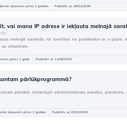
ējoreiz atjaunots pirms 2 gadiem
Publicēts uz 28/01/2019
t, vai mana IP adrese ir iekļauta melnajā sara
tājs
kļauts melnajā sarakstā, lai izvairītos no problēmām ar e-pasta 
ām un atbalstam.
aunots pirms 1 gada
Publicēts uz 11/09/2018
 kontam pārlūkprogrammā?
 kontam pārlūkā, izmantojot administrēšanas paneļus, piemēram,
oreiz atjaunots pirms 2 gadiem
Publicēts uz 05/10/2018