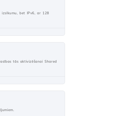
šu izsīkumu, bet IPv6, ar 128
rasības tās aktivizēšanai Shared
ījumiem.