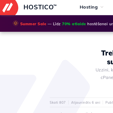
HOSTICO
™
Hosting
🌞
Summer Sale
— Līdz
70% atlaide
hostēšanai u
Tre
s
Uzzini, 
cPane
Skati 807
Atjaunināts 6 ani
Publ