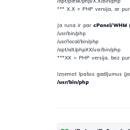
/opt/plesk/php/X.X/bin/php
*** X.X = PHP versija, ar pu
Ja runa ir par
cPanel/WHM (
/usr/bin/php
/usr/local/bin/php
/opt/alt/phpXX/usr/bin/php
***XX = PHP versija, bez pu
Izņemot īpašos gadījumus (ja
/usr/bin/php