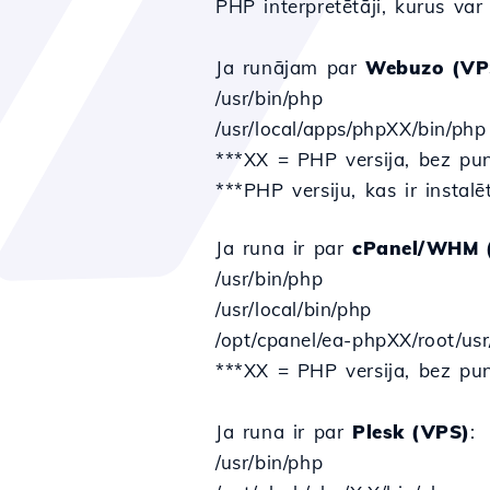
PHP interpretētāji, kurus var
Ja runājam par
Webuzo (VP
/usr/bin/php
/usr/local/apps/phpXX/bin/php
***XX = PHP versija, bez pu
***PHP versiju, kas ir instal
Ja runa ir par
cPanel/WHM 
/usr/bin/php
/usr/local/bin/php
/opt/cpanel/ea-phpXX/root/usr
***XX = PHP versija, bez pu
Ja runa ir par
Plesk (VPS)
:
/usr/bin/php