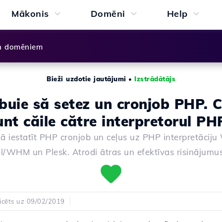
Mākonis
Domēni
Help
n domēniem
Bieži uzdotie jautājumi
•
Izstrādātājs
buie să setez un cronjob PHP. 
unt căile către interpretorul PH
kā iestatīt PHP cronjob un ceļus uz PHP interpretācij
l/WHM un Plesk. Atrodi ātras un efektīvas risinājumu
icēts uz 09/02/2019