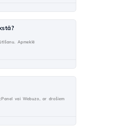
kstā?
sūtīšanu. Apmeklē
 cPanel vai Webuzo, ar drošiem