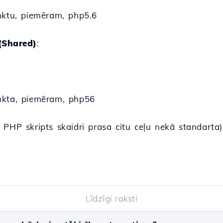
nktu, piemēram, php5.6
Shared)
:
nkta, piemēram, php56
 PHP skripts skaidri prasa citu ceļu nekā standarta)
Līdzīgi raksti