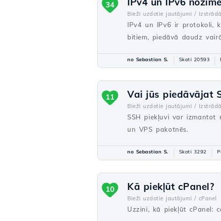
IPv4 un IPv6 nozīmē
34
Bieži uzdotie jautājumi /
Izstrādā
IPv4 un IPv6 ir protokoli, k
bitiem, piedāvā daudz vairā
no Sebastian S.
Skati 20593
Vai jūs piedāvājat 
11
Bieži uzdotie jautājumi /
Izstrādā
SSH piekļuvi var izmantot n
un VPS pakotnēs.
no Sebastian S.
Skati 3292
P
Kā piekļūt cPanel?
10
Bieži uzdotie jautājumi /
cPanel
Uzzini, kā piekļūt cPanel: 