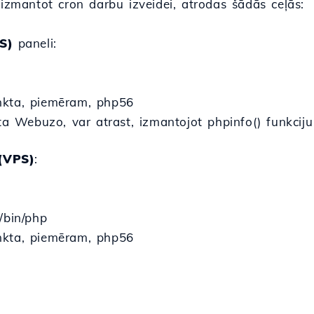
 izmantot cron darbu izveidei, atrodas šādās ceļās:
S)
paneli:
nkta, piemēram, php56
ēta Webuzo, var atrast, izmantojot phpinfo() funkcij
(VPS)
:
/bin/php
nkta, piemēram, php56