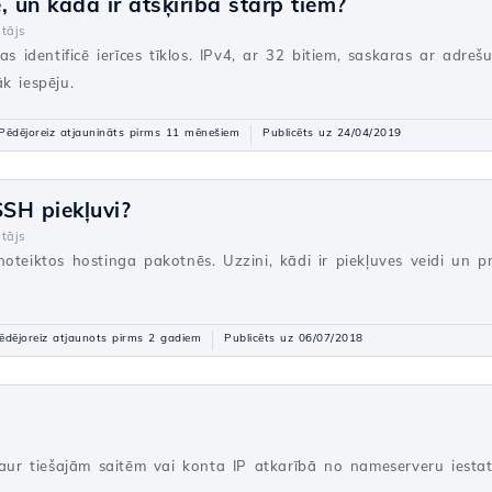
, un kāda ir atšķirība starp tiem?
tājs
as identificē ierīces tīklos. IPv4, ar 32 bitiem, saskaras ar adre
k iespēju.
Pēdējoreiz atjaunināts pirms 11 mēnešiem
Publicēts uz 24/04/2019
SSH piekļuvi?
tājs
oteiktos hostinga pakotnēs. Uzzini, kādi ir piekļuves veidi un p
ēdējoreiz atjaunots pirms 2 gadiem
Publicēts uz 06/07/2018
caur tiešajām saitēm vai konta IP atkarībā no nameserveru iestat