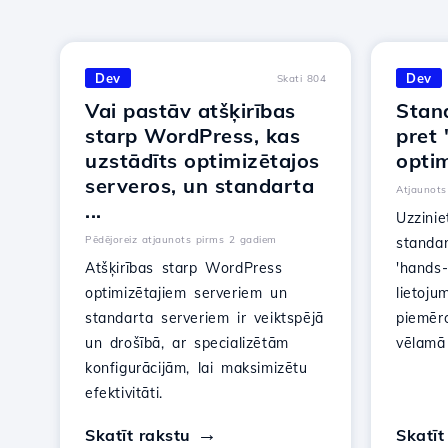
Dev
Dev
Skati 804
Vai pastāv atšķirības
Stan
starp WordPress, kas
pret 
uzstādīts optimizētajos
opti
serveros, un standarta
Atjaunots
...
Uzzinie
Pēdējoreiz atjaunots pirms 2 gadiem
standar
Atšķirības starp WordPress
'hands-
optimizētajiem serveriem un
lietoj
standarta serveriem ir veiktspējā
piemēr
un drošībā, ar specializētām
vēlamā 
konfigurācijām, lai maksimizētu
efektivitāti.
Skatīt rakstu
Skatīt