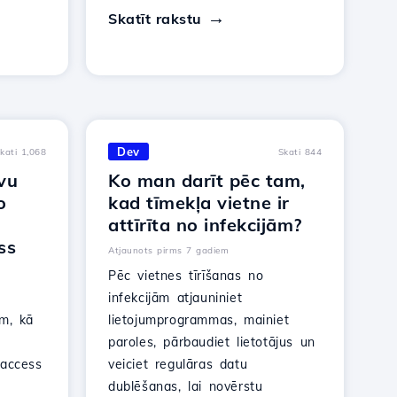
Skatīt rakstu
Dev
kati 1,068
Skati 844
vu
Ko man darīt pēc tam,
o
kad tīmekļa vietne ir
attīrīta no infekcijām?
ss
Atjaunots pirms 7 gadiem
Pēc vietnes tīrīšanas no
infekcijām atjauniniet
im, kā
lietojumprogrammas, mainiet
paroles, pārbaudiet lietotājus un
taccess
veiciet regulāras datu
dublēšanas, lai novērstu