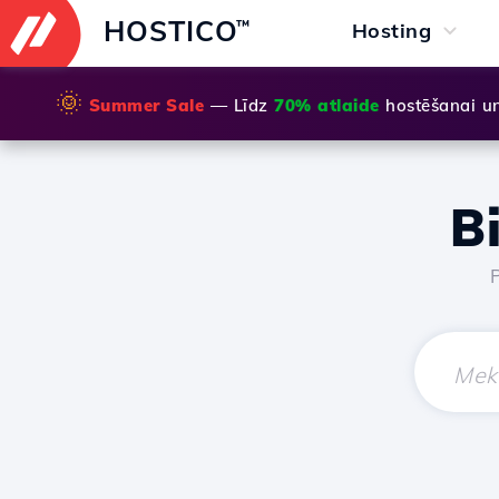
HOSTICO
™
Hosting
🌞
Summer Sale
— Līdz
70% atlaide
hostēšanai u
B