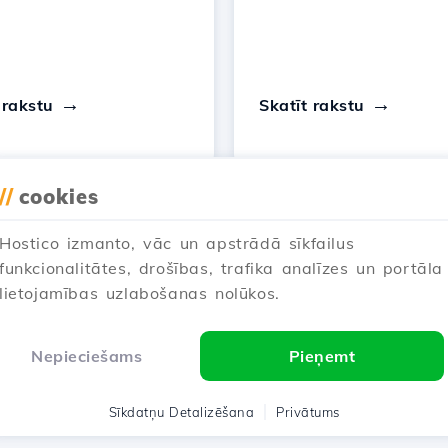
 rakstu
Skatīt rakstu
//
cookies
…
Hostico izmanto, vāc un apstrādā sīkfailus
1
2
3
6
Next →
funkcionalitātes, drošības, trafika analīzes un portāla
lietojamības uzlabošanas nolūkos.
Rādot 1–12 of 61
Nepieciešams
Pieņemt
Sīkdatņu Detalizēšana
Privātums