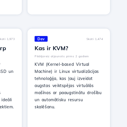
Dev
kati 1,973
Skati 1,474
arp
Kas ir KVM?
Pēdējoreiz atjaunots pirms 2 gadiem
m
KVM (Kernel-based Virtual
 SSD un
Machine) ir Linux virtualizācijas
tehnoloģija, kas ļauj izveidot
augstas veiktspējas virtuālās
s
mašīnas ar paaugstinātu drošību
 ideāli
un automātisku resursu
ektiem.
skalēšanu.