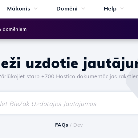
Mākonis
Domēni
Help
n domēniem
ieži uzdotie jautāju
Pārlūkojiet starp +700 Hostico dokumentācijas rakstie
FAQs
/ Dev