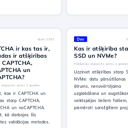
Dev
Skati 2,552
S
HA ir kas tas ir,
Kas ir atšķirība st
das ir atšķirības
SSD un NVMe?
p CAPTCHA,
Pēdējoreiz atjaunots pirms 2 gadie
APTCHA un
Uzziniet atšķirības starp
APTCHA?
NVMe: datu pārsūtīšanas
z atjaunots pirms 2 gadiem
ātrums, nenovērtējama
et, kas ir CAPTCHA un
uzglabāšana un augstāka
ības starp CAPTCHA,
veiktspējas lieliem failiem,
TCHA un noCAPTCHA.
piemēroti sarežģītiem proj
et, kā darbojas šīs
stes validācijas metodes.