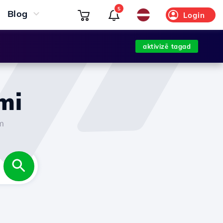
5
Blog
Login
aktivizē tagad
mi
m