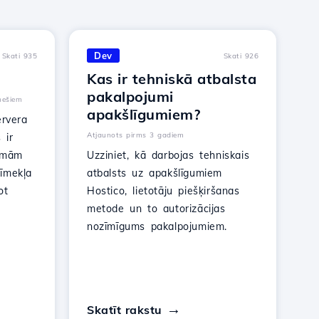
Dev
Skati 935
Skati 926
Kas ir tehniskā atbalsta
pakalpojumi
nešiem
apakšlīgumiem?
ervera
Atjaunots pirms 3 gadiem
 ir
jamām
Uzziniet, kā darbojas tehniskais
īmekļa
atbalsts uz apakšlīgumiem
ot
Hostico, lietotāju piešķiršanas
metode un to autorizācijas
nozīmīgums pakalpojumiem.
Skatīt rakstu