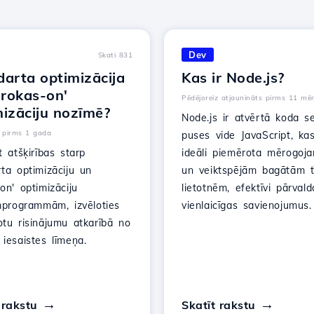
Dev
Skati 831
darta optimizācija
Kas ir Node.js?
'rokas-on'
Pēdējoreiz atjaunināts pirms 11 mē
mizāciju nozīmē?
Node.js ir atvērtā koda s
 pirms 1 gada
puses vide JavaScript, kas
t atšķirības starp
ideāli piemērota mērogo
ta optimizāciju un
un veiktspējām bagātām t
on' optimizāciju
lietotnēm, efektīvi pārvald
umprogrammām, izvēloties
vienlaicīgas savienojumus.
otu risinājumu atkarībā no
iesaistes līmeņa.
 rakstu
Skatīt rakstu