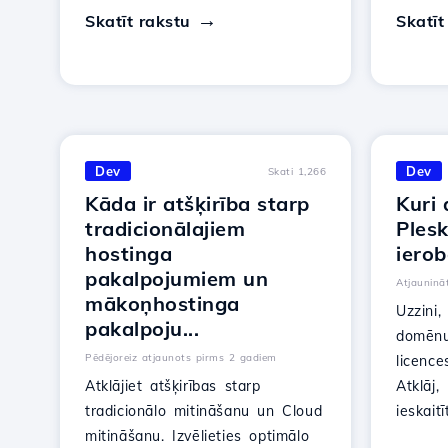
Skatīt rakstu
Skatīt
Dev
Dev
Skati 1,266
Kāda ir atšķirība starp
Kuri 
tradicionālajiem
Plesk
hostinga
iero
pakalpojumiem un
Atjauninā
mākoņhostinga
Uzzini,
pakalpoju...
domēnu
Pēdējoreiz atjaunots pirms 2 gadiem
licence
Atklājiet atšķirības starp
Atklāj,
tradicionālo mitināšanu un Cloud
ieskaitīt
mitināšanu. Izvēlieties optimālo