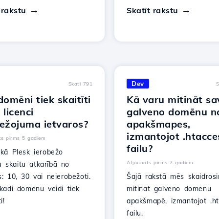
 rakstu
Skatīt rakstu
Dev
Skati 791
S
domēni tiek skaitīti
Kā varu mitināt sa
 licenci
galveno domēnu n
bežojuma ietvaros?
apakšmapes,
izmantojot .htacce
ts pirms 5 gadiem
failu?
 kā Plesk ierobežo
Atjaunots pirms 7 gadiem
 skaitu atkarībā no
s: 10, 30 vai neierobežoti.
Šajā rakstā mēs skaidros
 kādi domēnu veidi tiek
mitināt galveno domēnu
i!
apakšmapē, izmantojot .h
failu.