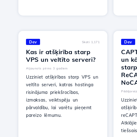
Dev
Dev
Skati 1,171
Kas ir atšķirība starp
CAPTC
VPS un veltīto serveri?
un kā
star
Atjaunots pirms 3 gadiem
ReC
Uzziniet atšķirības starp VPS un
NoC
veltīto serveri, katras hostinga
Pēdējorei
risinājuma priekšrocības,
izmaksas, veiktspēju un
Uzzini
pārvaldību, lai varētu pieņemt
atšķir
pareizo lēmumu.
reCAP
Atklāji
tiešsai