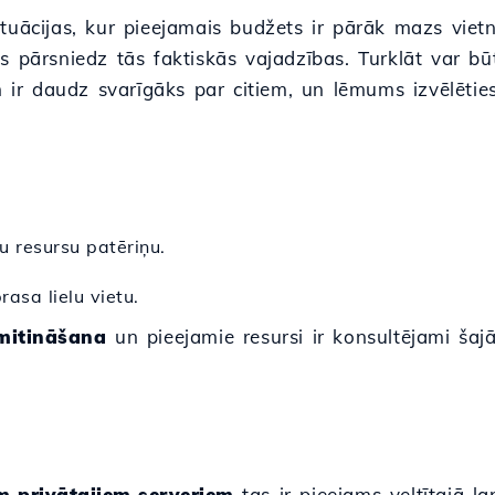
ituācijas, kur pieejamais budžets ir pārāk mazs viet
s pārsniedz tās faktiskās vajadzības. Turklāt var bū
m ir daudz svarīgāks par citiem, un lēmums izvēlēties
u resursu patēriņu.
asa lielu vietu.
mitināšana
un pieejamie resursi ir konsultējami šajā
em privātajiem serveriem
tas ir pieejams veltītajā l