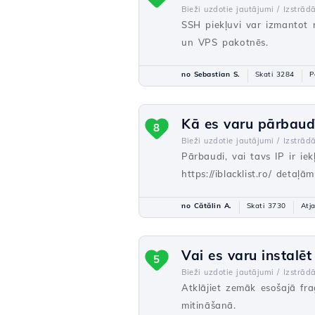
Bieži uzdotie jautājumi /
Izstrādā
SSH piekļuvi var izmantot n
un VPS pakotnēs.
no Sebastian S.
Skati 3284
P
Kā es varu pārbaudī
8
Bieži uzdotie jautājumi /
Izstrādā
Pārbaudi, vai tavs IP ir ie
https://iblacklist.ro/ detaļ
no Cătălin A.
Skati 3730
Atj
Vai es varu instalē
5
Bieži uzdotie jautājumi /
Izstrādā
Atklājiet zemāk esošajā fr
mitināšanā.