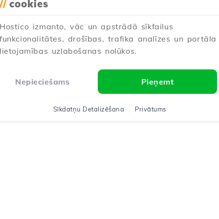
//
cookies
Hostico izmanto, vāc un apstrādā sīkfailus
funkcionalitātes, drošības, trafika analīzes un portāla
lietojamības uzlabošanas nolūkos.
Nepieciešams
Pieņemt
Sīkdatņu Detalizēšana
Privātums
co