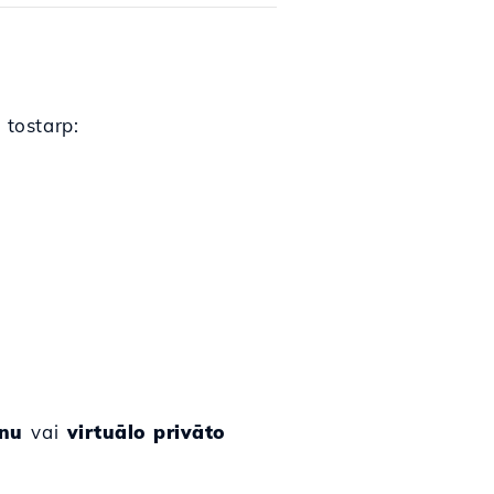
 tostarp:
anu
vai
virtuālo privāto