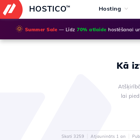
HOSTICO
™
Hosting
🌞
Summer Sale
— Līdz
70% atlaide
hostēšanai u
Kā iz
Atšķirīb
lai pie
Skati 3259
Atjaunināts 1 an
Pub