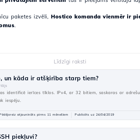
nīcu paketes izvēli,
Hostico komanda vienmēr ir pie
domus
.
Līdzīgi raksti
, un kāda ir atšķirība starp tiem?
tājs
as identificē ierīces tīklos. IPv4, ar 32 bitiem, saskaras ar adre
k iespēju.
Pēdējoreiz atjaunināts pirms 11 mēnešiem
Publicēts uz 24/04/2019
SSH piekļuvi?