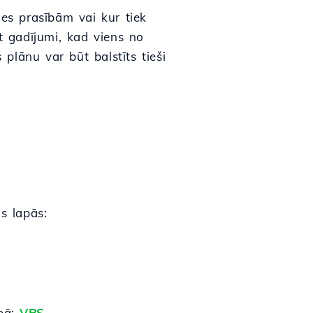
nes prasībām vai kur tiek
t gadījumi, kad viens no
 plānu var būt balstīts tieši
s lapās:
apā:
VPS
.