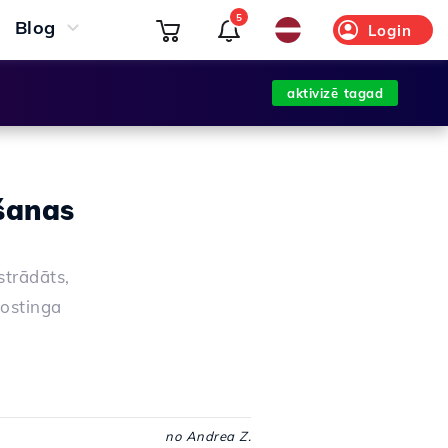
5
Blog
Login
aktivizē tagad
āšanas
strādāts,
hostinga
no Andrea Z.