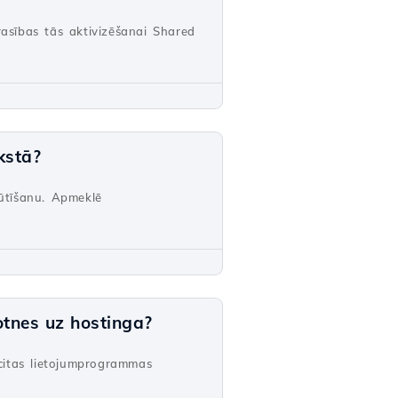
rasības tās aktivizēšanai Shared
kstā?
sūtīšanu. Apmeklē
otnes uz hostinga?
citas lietojumprogrammas