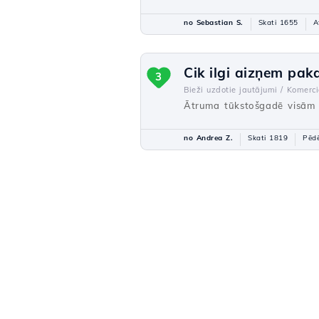
no Sebastian S.
Skati 1655
A
Cik ilgi aizņem pak
3
Bieži uzdotie jautājumi /
Komerci
Ātruma tūkstošgadē visām 
no Andrea Z.
Skati 1819
Pēdē