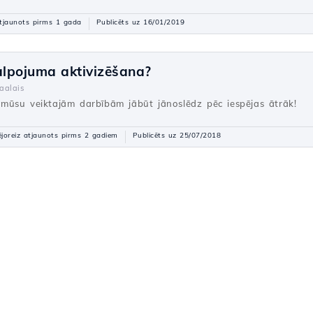
tjaunots pirms 1 gada
Publicēts uz 16/01/2019
alpojuma aktivizēšana?
aalais
mūsu veiktajām darbībām jābūt jānoslēdz pēc iespējas ātrāk!
joreiz atjaunots pirms 2 gadiem
Publicēts uz 25/07/2018