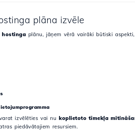
ostinga plāna izvēle
 hostinga
plānu, jāņem vērā vairāki būtiski aspekti,
ts
 lietojumprogramma
varat izvēlēties vai nu
koplietoto tīmekļa mitināš
atras piedāvātajiem resursiem.