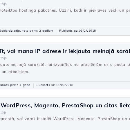
tājs
oteiktos hostinga pakotnēs. Uzzini, kādi ir piekļuves veidi un p
ēdējoreiz atjaunots pirms 2 gadiem
Publicēts uz 06/07/2018
t, vai mana IP adrese ir iekļauta melnajā sara
tājs
kļauts melnajā sarakstā, lai izvairītos no problēmām ar e-pasta 
ām un atbalstam.
aunots pirms 1 gada
Publicēts uz 11/09/2018
t WordPress, Magento, PrestaShop un citas liet
tājs
agmentā, vai varat instalēt WordPress, Magento, PrestaShop un 