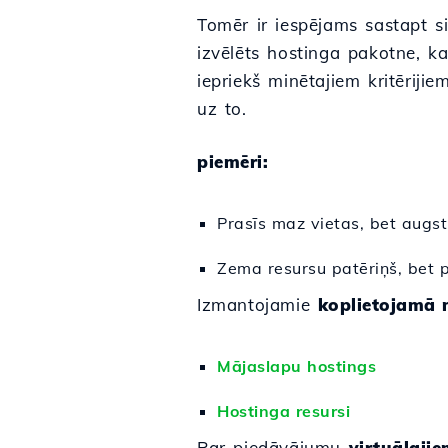
Tomēr ir iespējams sastapt s
izvēlēts hostinga pakotne, ka
iepriekš minētajiem kritērijie
uz to.
piemēri:
Prasīs maz vietas, bet augst
Zema resursu patēriņš, bet pr
Izmantojamie
koplietojamā 
Mājaslapu hostings
Hostinga resursi
Par piedāvājumu
virtuālaji