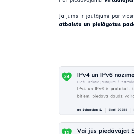
Ja jums ir jautājumi par vies
atbalstu un pielāgotus pa
IPv4 un IPv6 nozīmē
34
Bieži uzdotie jautājumi /
Izstrādā
IPv4 un IPv6 ir protokoli, k
bitiem, piedāvā daudz vairā
no Sebastian S.
Skati 20588
Vai jūs piedāvājat 
11