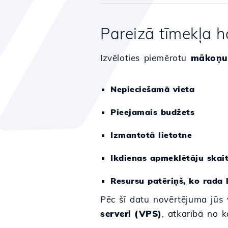
Pareizā tīmekļa h
Izvēloties piemērotu
mākoņu
Nepieciešamā vieta
Pieejamais budžets
Izmantotā lietotne
Ikdienas apmeklētāju skai
Resursu patēriņš, ko rada
Pēc šī datu novērtējuma jūs 
serveri (VPS)
, atkarībā no k