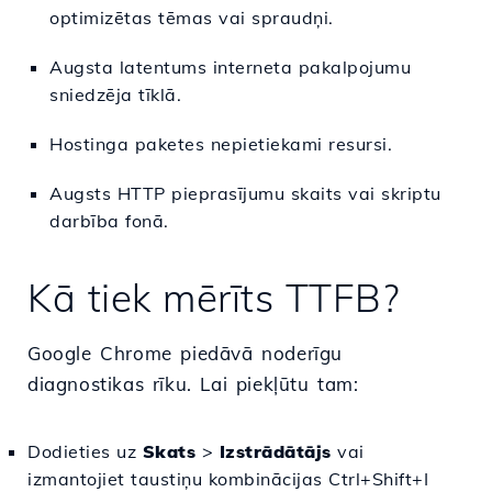
optimizētas tēmas vai spraudņi.
Augsta latentums interneta pakalpojumu
sniedzēja tīklā.
Hostinga paketes nepietiekami resursi.
Augsts HTTP pieprasījumu skaits vai skriptu
darbība fonā.
Kā tiek mērīts TTFB?
Google Chrome piedāvā noderīgu
diagnostikas rīku. Lai piekļūtu tam:
Dodieties uz
Skats
>
Izstrādātājs
vai
izmantojiet taustiņu kombinācijas
Ctrl
+
Shift
+
I