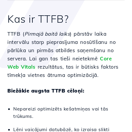
Kas ir TTFB?
TTFB (
Pirmajā baitā laiks
) pārstāv laika
intervālu starp pieprasījuma nosūtīšanu no
pārlūka un pirmās atbildes saņemšanu no
servera. Lai gan tas tieši neietekmē
Core
Web Vitals
rezultātus, tas ir būtisks faktors
tīmekļa vietnes ātruma optimizācijā.
Biežākie augsta TTFB cēloņi:
Nepareizi optimizēts kešatmiņas vai tās
trūkums.
Lēni vaicājumi datubāzē, ko izraisa slikti