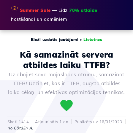
🌞
Summer Sale
— Līdz
70% atlaide
hostēšanai un domēniem
Bieži uzdotie jautājumi
•
Lietotnes
Kā samazināt servera
atbildes laiku TTFB?
Uzlabojiet sava mājaslapas ātrumu, samazinot
TTFB! Uzziniet, kas ir TTFB, augsta atbildes
laika cēloņi un efektīvas optimizācijas tehnikas.
Skati 1414
Atjaunināts 1 an
Publicēts uz 16/01/2023
no Cătălin A.