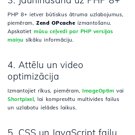
3. Jaunināšana uz PHP 8+
PHP 8+ ietver būtiskus ātruma uzlabojumus,
piemēram,
Zend OPcache
izmantošanu.
Apskatiet
mūsu ceļvedi par PHP versijas
maiņu
sīkāku informāciju.
4. Attēlu un video
optimizācija
Izmantojiet rīkus, piemēram,
ImageOptim
vai
Shortpixel
, lai kompresētu multivides failus
un uzlabotu ielādes laikus.
5. CSS un JavaScript failu