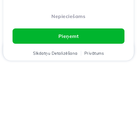
Nepieciešams
Pieņemt
Mājas
Sīkdatņu Detalizēšana
Klients
Groza
Privātums
Chat
Meniu
Lejupielādējiet lietotni
Hostico