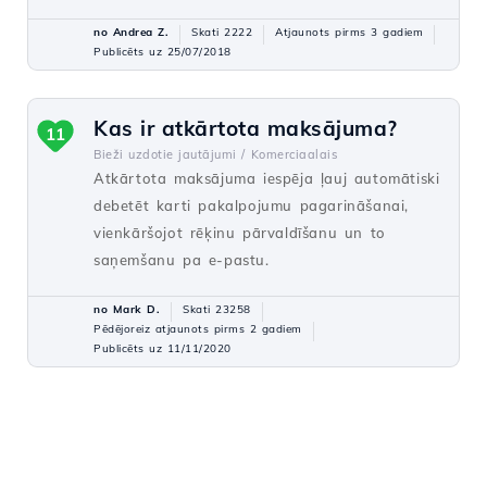
no Andrea Z.
Skati 2222
Atjaunots pirms 3 gadiem
Publicēts uz 25/07/2018
Kas ir atkārtota maksājuma?
11
Bieži uzdotie jautājumi /
Komerciaalais
Atkārtota maksājuma iespēja ļauj automātiski
debetēt karti pakalpojumu pagarināšanai,
vienkāršojot rēķinu pārvaldīšanu un to
saņemšanu pa e-pastu.
no Mark D.
Skati 23258
Pēdējoreiz atjaunots pirms 2 gadiem
Publicēts uz 11/11/2020