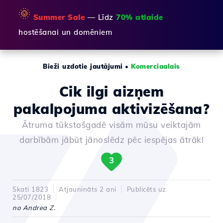
🌞
Summer Sale
— Līdz
70% atlaide
hostēšanai un domēniem
Bieži uzdotie jautājumi
•
Komerciaalais
Cik ilgi aizņem
pakalpojuma aktivizēšana?
Ātruma tūkstošgadē visām mūsu veiktajām
darbībām jābūt jānoslēdz pēc iespējas ātrāk!
3
Skati 1823
Atjaunināts 2 ani
Publicēts uz
25/07/2018
no Andrea Z.