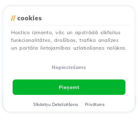
//
cookies
Hostico izmanto, vāc un apstrādā sīkfailus
funkcionalitātes, drošības, trafika analīzes
un portāla lietojamības uzlabošanas nolūkos.
Nepieciešams
Pieņemt
Mājas
Sīkdatņu Detalizēšana
Klients
Groza
Privātums
Chat
Meniu
Lejupielādējiet lietotni