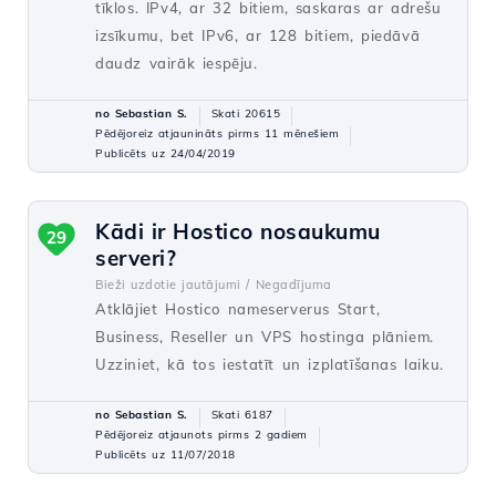
tīklos. IPv4, ar 32 bitiem, saskaras ar adrešu
izsīkumu, bet IPv6, ar 128 bitiem, piedāvā
daudz vairāk iespēju.
no Sebastian S.
Skati 20615
Pēdējoreiz atjaunināts pirms 11 mēnešiem
Publicēts uz 24/04/2019
Kādi ir Hostico nosaukumu
29
serveri?
Bieži uzdotie jautājumi /
Negadījuma
Atklājiet Hostico nameserverus Start,
Business, Reseller un VPS hostinga plāniem.
Uzziniet, kā tos iestatīt un izplatīšanas laiku.
no Sebastian S.
Skati 6187
Pēdējoreiz atjaunots pirms 2 gadiem
Publicēts uz 11/07/2018