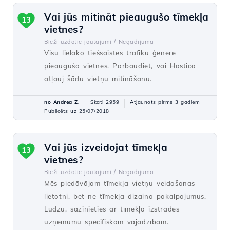
Vai jūs mitināt pieaugušo tīmekļa
13
vietnes?
Bieži uzdotie jautājumi /
Negadījuma
Visu lielāko tiešsaistes trafiku ģenerē
pieaugušo vietnes. Pārbaudiet, vai Hostico
atļauj šādu vietņu mitināšanu.
no Andrea Z.
Skati 2959
Atjaunots pirms 3 gadiem
Publicēts uz 25/07/2018
Vai jūs izveidojat tīmekļa
13
vietnes?
Bieži uzdotie jautājumi /
Negadījuma
Mēs piedāvājam tīmekļa vietņu veidošanas
lietotni, bet ne tīmekļa dizaina pakalpojumus.
Lūdzu, sazinieties ar tīmekļa izstrādes
uzņēmumu specifiskām vajadzībām.