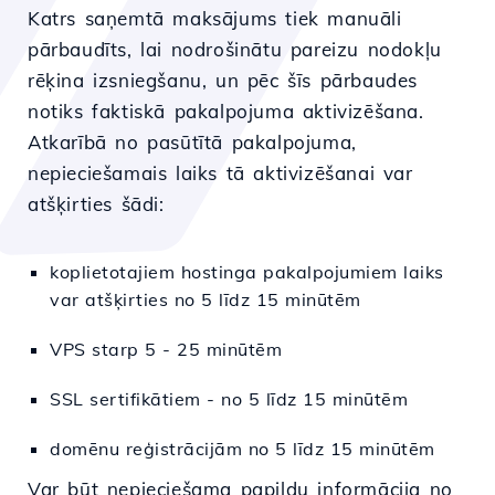
Katrs saņemtā maksājums tiek manuāli
pārbaudīts, lai nodrošinātu pareizu nodokļu
rēķina izsniegšanu, un pēc šīs pārbaudes
notiks faktiskā pakalpojuma aktivizēšana.
Atkarībā no pasūtītā pakalpojuma,
nepieciešamais laiks tā aktivizēšanai var
atšķirties šādi:
koplietotajiem hostinga pakalpojumiem laiks
var atšķirties no 5 līdz 15 minūtēm
VPS starp 5 - 25 minūtēm
SSL sertifikātiem - no 5 līdz 15 minūtēm
domēnu reģistrācijām no 5 līdz 15 minūtēm
Var būt nepieciešama papildu informācija no