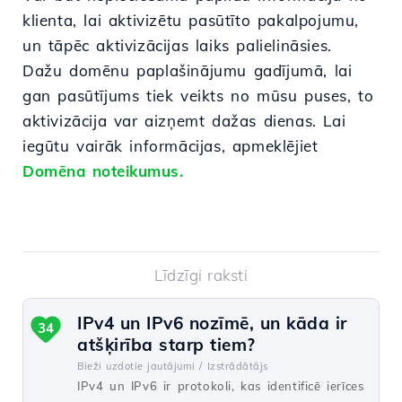
klienta, lai aktivizētu pasūtīto pakalpojumu,
un tāpēc aktivizācijas laiks palielināsies.
Dažu domēnu paplašinājumu gadījumā, lai
gan pasūtījums tiek veikts no mūsu puses, to
aktivizācija var aizņemt dažas dienas. Lai
iegūtu vairāk informācijas, apmeklējiet
Domēna noteikumus.
Līdzīgi raksti
IPv4 un IPv6 nozīmē, un kāda ir
34
atšķirība starp tiem?
Bieži uzdotie jautājumi /
Izstrādātājs
IPv4 un IPv6 ir protokoli, kas identificē ierīces