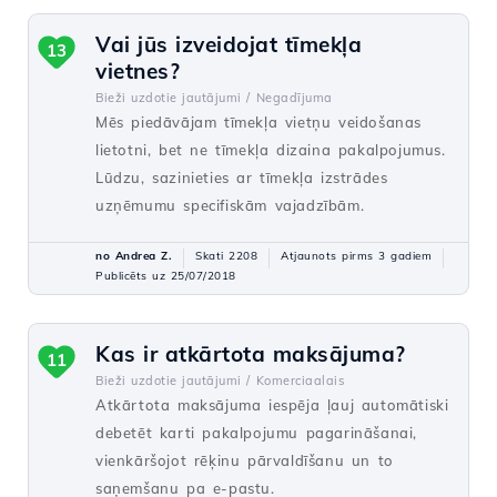
Vai jūs izveidojat tīmekļa
13
vietnes?
Bieži uzdotie jautājumi /
Negadījuma
Mēs piedāvājam tīmekļa vietņu veidošanas
lietotni, bet ne tīmekļa dizaina pakalpojumus.
Lūdzu, sazinieties ar tīmekļa izstrādes
uzņēmumu specifiskām vajadzībām.
no Andrea Z.
Skati 2208
Atjaunots pirms 3 gadiem
Publicēts uz 25/07/2018
Kas ir atkārtota maksājuma?
11
Bieži uzdotie jautājumi /
Komerciaalais
Atkārtota maksājuma iespēja ļauj automātiski
debetēt karti pakalpojumu pagarināšanai,
vienkāršojot rēķinu pārvaldīšanu un to
saņemšanu pa e-pastu.