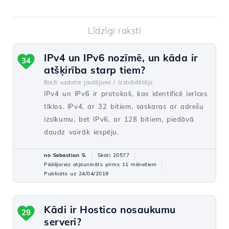
Līdzīgi raksti
IPv4 un IPv6 nozīmē, un kāda ir
34
atšķirība starp tiem?
Bieži uzdotie jautājumi /
Izstrādātājs
IPv4 un IPv6 ir protokoli, kas identificē ierīces
tīklos. IPv4, ar 32 bitiem, saskaras ar adrešu
izsīkumu, bet IPv6, ar 128 bitiem, piedāvā
daudz vairāk iespēju.
no Sebastian S.
Skati 20577
Pēdējoreiz atjaunināts pirms 11 mēnešiem
Publicēts uz 24/04/2019
Kādi ir Hostico nosaukumu
29
serveri?