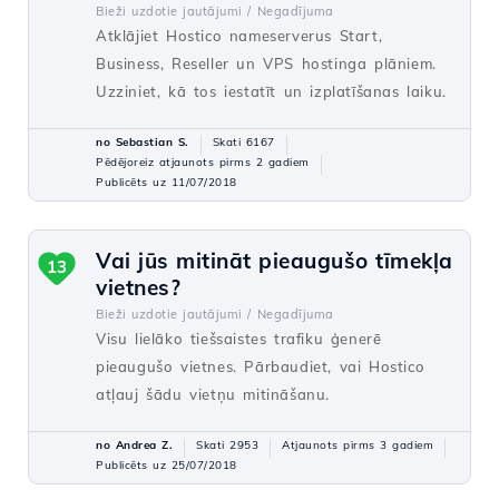
Bieži uzdotie jautājumi /
Negadījuma
Atklājiet Hostico nameserverus Start,
Business, Reseller un VPS hostinga plāniem.
Uzziniet, kā tos iestatīt un izplatīšanas laiku.
no Sebastian S.
Skati 6167
Pēdējoreiz atjaunots pirms 2 gadiem
Publicēts uz 11/07/2018
Vai jūs mitināt pieaugušo tīmekļa
13
vietnes?
Bieži uzdotie jautājumi /
Negadījuma
Visu lielāko tiešsaistes trafiku ģenerē
pieaugušo vietnes. Pārbaudiet, vai Hostico
atļauj šādu vietņu mitināšanu.
no Andrea Z.
Skati 2953
Atjaunots pirms 3 gadiem
Publicēts uz 25/07/2018