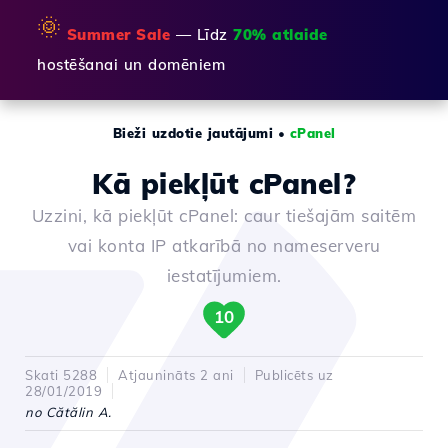
🌞
Summer Sale
— Līdz
70% atlaide
hostēšanai un domēniem
Bieži uzdotie jautājumi
•
cPanel
Kā piekļūt cPanel?
Uzzini, kā piekļūt cPanel: caur tiešajām saitēm
vai konta IP atkarībā no nameserveru
iestatījumiem.
10
Skati 5288
Atjaunināts 2 ani
Publicēts uz
28/01/2019
no Cătălin A.