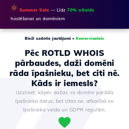
🌞
Summer Sale
— Līdz
70% atlaide
hostēšanai un domēniem
Bieži uzdotie jautājumi
•
Komerciaalais
Pēc ROTLD WHOIS
pārbaudes, daži domēni
rāda īpašnieku, bet citi nē.
Kāds ir iemesls?
Uzziniet, kāpēc dažas .ro domēni parāda
īpašnieka datus, bet citas ne, atkarībā no
īpašnieka veida un GDPR regulām.