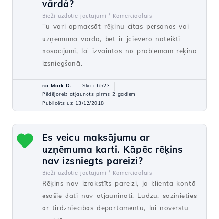
vārdā?
Bieži uzdotie jautājumi /
Komerciaalais
Tu vari apmaksāt rēķinu citas personas vai
uzņēmuma vārdā, bet ir jāievēro noteikti
nosacījumi, lai izvairītos no problēmām rēķina
izsniegšanā.
no Mark D.
Skati 6523
Pēdējoreiz atjaunots pirms 2 gadiem
Publicēts uz 13/12/2018
Es veicu maksājumu ar
uzņēmuma karti. Kāpēc rēķins
nav izsniegts pareizi?
Bieži uzdotie jautājumi /
Komerciaalais
Rēķins nav izrakstīts pareizi, jo klienta kontā
esošie dati nav atjaunināti. Lūdzu, sazinieties
ar tirdzniecības departamentu, lai novērstu