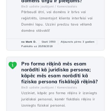
domēns tirgū ir pieejams?
Bieži uzdotie jautājumi /
Komerciaalais
Pārbaudi ātri, vai domēns ir brīvs vai
reģistrēts, izmantojot klienta interfeisi vai
Domēni lapu. Uzzini precīzu tava vēlamā
domēna stāvokli!
no Mark D.
Skati 3550
Atjaunots pirms 3 gadiem
Publicēts uz 20/09/2018
Pro forma rēķinā mēs esam
1
norādīti kā juridiska persona;
kāpēc mēs esam norādīti kā
fiziska persona fiskālajā rēķinā?
Bieži uzdotie jautājumi /
Komerciaalais
Uzziniet, kāpēc pro forma rēķins ir izsniegts
juridiskai personai, kamēr fiskālais rēķins ir
izsniegts fiziskai personai.