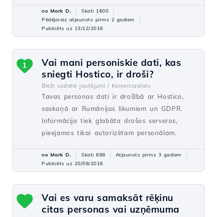
no Mark D.
Skati 1600
Pēdējoreiz atjaunots pirms 2 gadiem
Publicēts uz 13/12/2018
Vai mani personiskie dati, kas
1
sniegti Hostico, ir droši?
Bieži uzdotie jautājumi /
Komerciaalais
Tavas personas dati ir drošībā ar Hostico,
saskaņā ar Rumānijas likumiem un GDPR.
Informācija tiek glabāta drošos serveros,
pieejamos tikai autorizētam personālam.
no Mark D.
Skati 898
Atjaunots pirms 3 gadiem
Publicēts uz 20/09/2018
Vai es varu samaksāt rēķinu
citas personas vai uzņēmuma