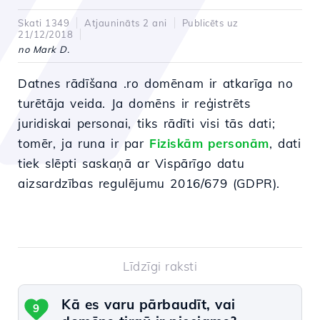
Skati 1349
Atjaunināts 2 ani
Publicēts uz
21/12/2018
no Mark D.
Datnes rādīšana .ro domēnam ir atkarīga no
turētāja veida. Ja domēns ir reģistrēts
juridiskai personai, tiks rādīti visi tās dati;
tomēr, ja runa ir par
Fiziskām personām
, dati
tiek slēpti saskaņā ar Vispārīgo datu
aizsardzības regulējumu 2016/679 (GDPR).
Līdzīgi raksti
Kā es varu pārbaudīt, vai
9