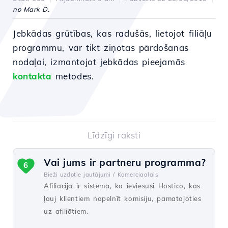
no Mark D.
Jebkādas grūtības, kas radušās, lietojot filiāļu
programmu, var tikt ziņotas pārdošanas
nodaļai, izmantojot jebkādas pieejamās
kontakta
metodes.
Līdzīgi raksti
Vai jums ir partneru programma?
6
Bieži uzdotie jautājumi /
Komerciaalais
Afiliācija ir sistēma, ko ieviesusi Hostico, kas
ļauj klientiem nopelnīt komisiju, pamatojoties
uz afiliātiem.