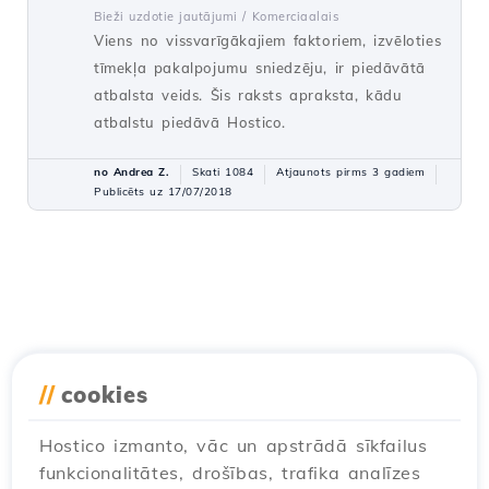
Bieži uzdotie jautājumi /
Komerciaalais
Viens no vissvarīgākajiem faktoriem, izvēloties
tīmekļa pakalpojumu sniedzēju, ir piedāvātā
atbalsta veids. Šis raksts apraksta, kādu
atbalstu piedāvā Hostico.
no Andrea Z.
Skati 1084
Atjaunots pirms 3 gadiem
Publicēts uz 17/07/2018
//
cookies
Hostico izmanto, vāc un apstrādā sīkfailus
funkcionalitātes, drošības, trafika analīzes