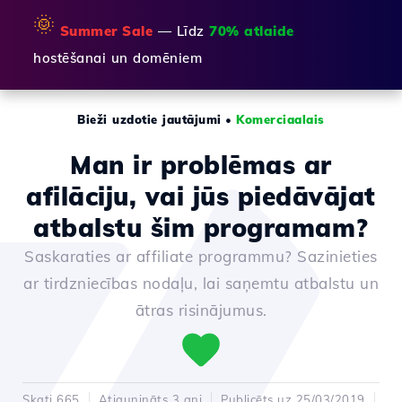
🌞
Summer Sale
— Līdz
70% atlaide
hostēšanai un domēniem
Bieži uzdotie jautājumi
•
Komerciaalais
Man ir problēmas ar
afilāciju, vai jūs piedāvājat
atbalstu šim programam?
Saskaraties ar affiliate programmu? Sazinieties
ar tirdzniecības nodaļu, lai saņemtu atbalstu un
ātras risinājumus.
Skati 665
Atjaunināts 3 ani
Publicēts uz 25/03/2019