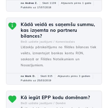
no Andrea Z.
Skati 1139
Atjaunots pirms 1 gada
Publicēts uz 17/07/2018
Kādā veidā es saņemšu summu,
1
kas izņemta no partneru
bilances?
Bieži uzdotie jautājumi /
Komerciaalais
Līdzekļu pārskaitījums no filiāles bilances tiek
veikts, izmantojot bankas kontu RON,
saskaņā ar Filiāles Noteikumiem un
Nosacījumiem.
no Mark D.
Skati 815
Atjaunots pirms 3 gadiem
Publicēts uz 25/03/2019
Kā iegūt EPP kodu domēnam?
Bieži uzdotie jautājumi /
Domēni