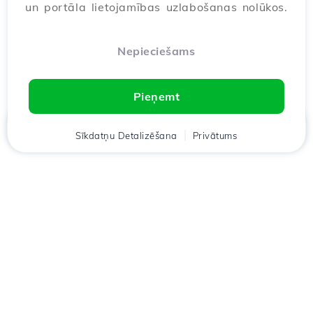
un portāla lietojamības uzlabošanas nolūkos.
Nepieciešams
Pieņemt
Mājas
Sīkdatņu Detalizēšana
Klients
Groza
Privātums
Chat
Meniu
Lejupielādējiet lietotni
Hostico