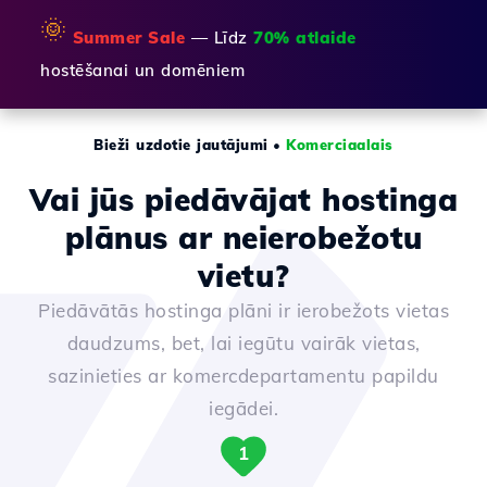
🌞
Summer Sale
— Līdz
70% atlaide
hostēšanai un domēniem
Bieži uzdotie jautājumi
•
Komerciaalais
Vai jūs piedāvājat hostinga
plānus ar neierobežotu
vietu?
Piedāvātās hostinga plāni ir ierobežots vietas
daudzums, bet, lai iegūtu vairāk vietas,
sazinieties ar komercdepartamentu papildu
iegādei.
1