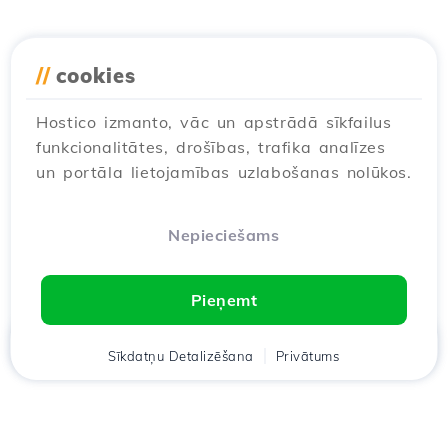
//
cookies
Hostico izmanto, vāc un apstrādā sīkfailus
funkcionalitātes, drošības, trafika analīzes
un portāla lietojamības uzlabošanas nolūkos.
Nepieciešams
Pieņemt
Mājas
Sīkdatņu Detalizēšana
Klients
Groza
Privātums
Chat
Meniu