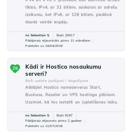
tīklos. IPv4, ar 32 bitiem, saskaras ar adrešu
izsīkumu, bet IPv6, ar 128 bitiem, piedāvā
daudz vairāk iespēju.
no Sebastian S.
Skati 20617
Pēdējoreiz atjaunināts pirms 11 mēnešiem
Publicēts uz 24/04/2019
Kādi ir Hostico nosaukumu
29
serveri?
Bieži uzdotie jautājumi /
Negadījuma
Atklājiet Hostico nameserverus Start,
Business, Reseller un VPS hostinga plāniem.
Uzziniet, kā tos iestatīt un izplatīšanas laiku.
no Sebastian S.
Skati 6187
Pēdējoreiz atjaunots pirms 2 gadiem
Publicēts uz 11/07/2018