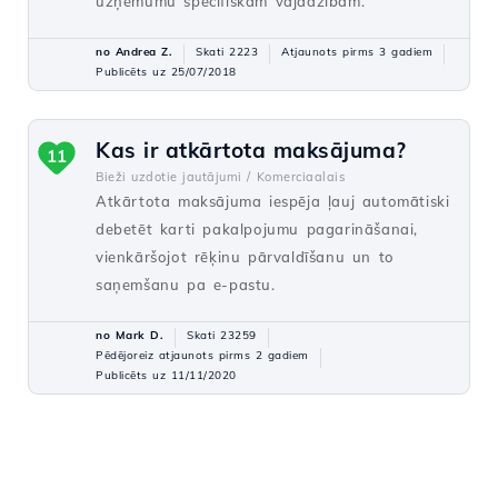
uzņēmumu specifiskām vajadzībām.
no Andrea Z.
Skati 2223
Atjaunots pirms 3 gadiem
Publicēts uz 25/07/2018
Kas ir atkārtota maksājuma?
11
Bieži uzdotie jautājumi /
Komerciaalais
Atkārtota maksājuma iespēja ļauj automātiski
debetēt karti pakalpojumu pagarināšanai,
vienkāršojot rēķinu pārvaldīšanu un to
saņemšanu pa e-pastu.
no Mark D.
Skati 23259
Pēdējoreiz atjaunots pirms 2 gadiem
Publicēts uz 11/11/2020