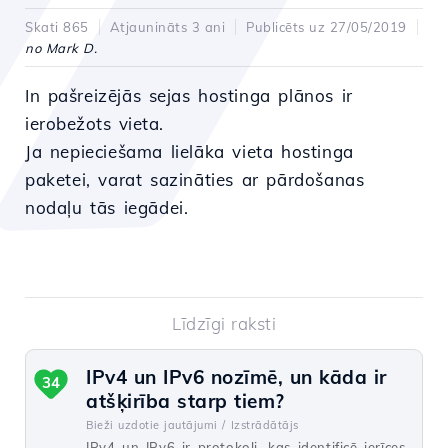
Skati 865
Atjaunināts 3 ani
Publicēts uz 27/05/2019
no Mark D.
In
pašreizējās
sejas
hostinga plānos ir
ierobežots
vieta
.
Ja nepieciešama lielāka vieta hostinga
paketei, varat sazināties ar pārdošanas
nodaļu tās iegādei.
Līdzīgi raksti
IPv4 un IPv6 nozīmē, un kāda ir
34
atšķirība starp tiem?
Bieži uzdotie jautājumi /
Izstrādātājs
IPv4 un IPv6 ir protokoli, kas identificē ierīces