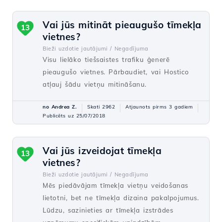
Vai jūs mitināt pieaugušo tīmekļa
13
vietnes?
Bieži uzdotie jautājumi /
Negadījuma
Visu lielāko tiešsaistes trafiku ģenerē
pieaugušo vietnes. Pārbaudiet, vai Hostico
atļauj šādu vietņu mitināšanu.
no Andrea Z.
Skati 2962
Atjaunots pirms 3 gadiem
Publicēts uz 25/07/2018
Vai jūs izveidojat tīmekļa
13
vietnes?
Bieži uzdotie jautājumi /
Negadījuma
Mēs piedāvājam tīmekļa vietņu veidošanas
lietotni, bet ne tīmekļa dizaina pakalpojumus.
Lūdzu, sazinieties ar tīmekļa izstrādes