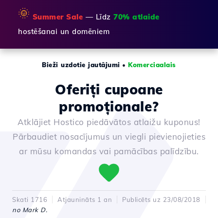
🌞
Summer Sale
— Līdz
70% atlaide
hostēšanai un domēniem
Bieži uzdotie jautājumi
•
Komerciaalais
Oferiți cupoane
promoționale?
Atklājiet Hostico piedāvātos atlaižu kuponus!
Pārbaudiet nosacījumus un viegli pievienojieties
ar mūsu komandas vai pamācības palīdzību.
Skati 1716
Atjaunināts 1 an
Publicēts uz 23/08/2018
no Mark D.