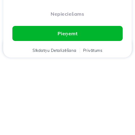
Nepieciešams
Pieņemt
Mājas
Sīkdatņu Detalizēšana
Klients
Groza
Privātums
Chat
Meniu
Lejupielādējiet lietotni
Hostico