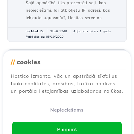
Šajā apmācībā tiks prezentēti soļi, kas
nepieciešami, lai atbloķētu IP adresi, kas
iekļauta ugunsmūrī, Hostico serveros
no Mark D.
Skati 1548
Atjaunots pirms 1 gada
Publicēts uz 05/10/2020
E-pasta konta izveidošana
31
//
cookies
cPanelī
Pamācības /
cPanel
Hostico izmanto, vāc un apstrādā sīkfailus
cPanel paneļa ļauj izveidot neierobežotu
funkcionalitātes, drošības, trafika analīzes
skaitu e-pasta kastīšu, kas saistītas ar
un portāla lietojamības uzlabošanas nolūkos.
hostētajiem domēniem. Šis pamācība
izskaidros soļus, kas nepieciešami e-pasta
kastītes izveidei un piekļuvei.
Nepieciešams
no Cătălin A.
Skati 5939
Pēdējoreiz atjaunots pirms 2 gadiem
Pieņemt
Publicēts uz 28/06/2017