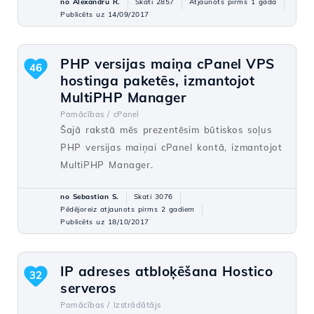
no Alexandru R.
Skati 2857
Atjaunots pirms 1 gada
Publicēts uz 14/09/2017
PHP versijas maiņa cPanel VPS
46
hostinga paketēs, izmantojot
MultiPHP Manager
Pamācības /
cPanel
Šajā rakstā mēs prezentēsim būtiskos soļus
PHP versijas maiņai cPanel kontā, izmantojot
MultiPHP Manager.
no Sebastian S.
Skati 3076
Pēdējoreiz atjaunots pirms 2 gadiem
Publicēts uz 18/10/2017
IP adreses atbloķēšana Hostico
32
serveros
Pamācības /
Izstrādātājs