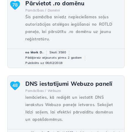
Pārvietot .ro domēnu
78
Pamācības /
Domēni
Šis pamācība sniedz nepieciešamos soļus
autorizācijas atslēgas iegūšanai no ROTLD
paneļa, lai pārsūtītu .ro domēnu uz jaunu
reģistratūru.
no Mark D.
Skati 3580
Pēdējoreiz atjaunots pirms 2 gadiem
Publicēts uz 06/02/2018
DNS iestatījumi Webuzo panelī
48
Pamācības /
Webuzo
Iemācieties, kā rediģēt un iestatīt DNS
ierakstus Webuzo paneļa ietvaros. Sekojiet
līdzi soļiem, lai efektīvi pārvaldītu domēnus
un apakšdomēnus.