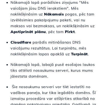
Nākamajā lapā parādīsies ziņojums "Mēs
vaicājam jūsu DNS ierakstiem". Mēs
noklikšķināsim uz
Nākamais
pogas, pēc tam
izvēlēsimies pakalpojumu paketi, vai nu
maksas vai bezmaksas, un noklikšķināsim uz
Apstiprināt plānu
, pēc tam
Pirkt
.
Cloudflare
parādīs mitināšanas DNS
vaicājumu rezultātus. Lai turpinātu, mēs
noklikšķināsim lapas apakšā uz
Turpināt
.
Nākamajā lapā, labajā pusē esošajos laukos
tiks attēloti nosaukumu serveri, kurus mums
jāiestata domēnam.
Šie nosaukumu serveri var tikt iestatīti no
vadības paneļa, kur tika iegādāts domēns. Šī
izmaiņu procedūra var atšķirties atkarībā no
domēna pakalpojumu sniedzēja. Gadījumā, ja