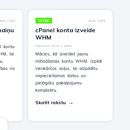
WHM
kati 1,342
Skati 1,655
maiņu
cPanel konta izveide
WHM
m
Atjaunots pirms 1 gada
l kontu
HM, lai
Mācies, kā izveidot jaunu
u.
mitināšanas kontu WHM. Izpildi
bības no
vienkāršos soļus, lai aizpildītu
nepieciešamos datus un
pielāgotu pakalpojumu
komplektu.
Skatīt rakstu