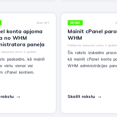
WHM
Skati 977
S
el konta apjoma
Mainīt cPanel paro
a no WHM
WHM
nistratora paneļa
Pēdējoreiz atjaunots pirms 2 gadie
z atjaunots pirms 2 gadiem
Šis raksts izskaidro proce
sts paskaidro, kā mainīt
kā mainīt cPanel konta pa
to vietu vienai vai
WHM administrācijas pane
ām cPanel kontiem.
 rakstu
Skatīt rakstu