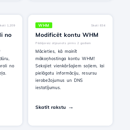
WHM
kati 1,209
Skati 834
li no
Modificēt kontu WHM
Pēdējoreiz atjaunots pirms 2 gadiem
m
Mācieties, kā mainīt
dūru,
mākoņhostinga kontu WHM!
roli no
Sekojiet vienkāršajiem soļiem, lai
ļa.
pielāgotu informāciju, resursu
ierobežojumus un DNS
iestatījumus.
Skatīt rakstu