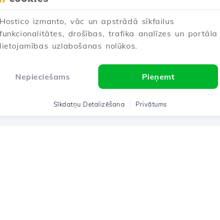
Hostico izmanto, vāc un apstrādā sīkfailus
1
2
3
Next →
funkcionalitātes, drošības, trafika analīzes un portāla
lietojamības uzlabošanas nolūkos.
Rādot 1–12 of 27
Nepieciešams
Pieņemt
Sīkdatņu Detalizēšana
Privātums
Hostico ® 200