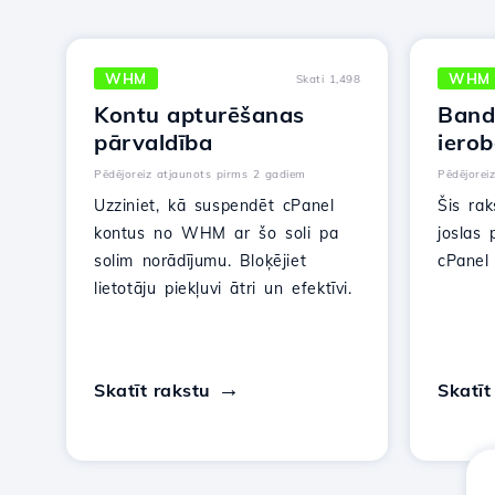
WHM
WHM
Skati 1,498
Kontu apturēšanas
Band
pārvaldība
iero
Pēdējoreiz atjaunots pirms 2 gadiem
Pēdējorei
Uzziniet, kā suspendēt cPanel
Šis rak
kontus no WHM ar šo soli pa
joslas 
solim norādījumu. Bloķējiet
cPanel
lietotāju piekļuvi ātri un efektīvi.
Skatīt rakstu
Skatīt