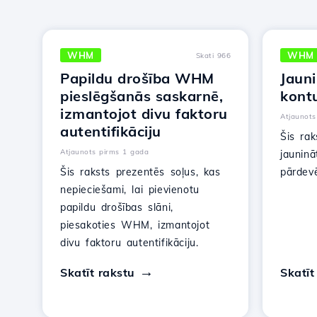
WHM
WHM
Skati 966
Papildu drošība WHM
Jauni
pieslēgšanās saskarnē,
kont
izmantojot divu faktoru
Atjaunots
autentifikāciju
Šis rak
Atjaunots pirms 1 gada
jauninā
Šis raksts prezentēs soļus, kas
pārdevē
nepieciešami, lai pievienotu
papildu drošības slāni,
piesakoties WHM, izmantojot
divu faktoru autentifikāciju.
Skatīt rakstu
Skatīt