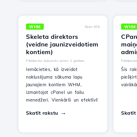
WHM
WHM
Skati 876
Skeleta direktors
CPan
(veidne jaunizveidotiem
maiņ
kontiem)
admi
Pēdējoreiz atjaunots pirms 2 gadiem
Pēdējorei
Iemācieties, kā izveidot
Šis rak
noklusējuma sākuma lapu
piešķir
jaunajiem kontiem WHM,
vairāk
izmantojot cPanel un failu
menedžeri. Vienkārši un efektīvi!
Skatīt rakstu
Skatīt