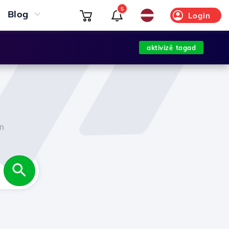
5
Blog
Login
aktivizē tagad
m