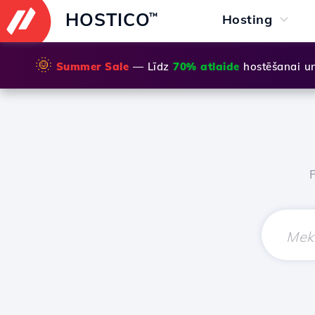
HOSTICO
™
Hosting
🌞
Summer Sale
— Līdz
70% atlaide
hostēšanai u