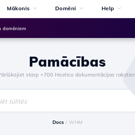
Mākonis
Domēni
Help
n domēniem
Pamācības
Pārlūkojiet starp +700 Hostico dokumentācijas rakstie
Docs
/ WHM