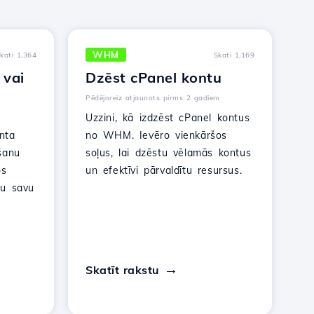
WHM
kati 1,364
Skati 1,169
 vai
Dzēst cPanel kontu
Pēdējoreiz atjaunots pirms 2 gadiem
Uzzini, kā izdzēst cPanel kontus
nta
no WHM. Ievēro vienkāršos
šanu
soļus, lai dzēstu vēlamās kontus
os
un efektīvi pārvaldītu resursus.
ītu savu
Skatīt rakstu