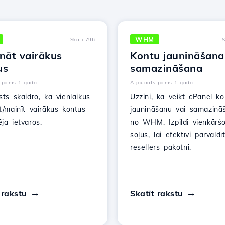
WHM
Skati 796
S
nāt vairākus
Kontu jaunināšana
us
samazināšana
 pirms 1 gada
Atjaunots pirms 1 gada
sts skaidro, kā vienlaikus
Uzzini, kā veikt cPanel ko
t/mainīt vairākus kontus
jaunināšanu vai samazinā
ja ietvaros.
no WHM. Izpildi vienkārš
soļus, lai efektīvi pārvald
resellers pakotni.
 rakstu
Skatīt rakstu