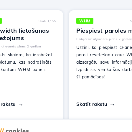
WHM
Skati 1,155
S
width lietošanas
Piespiest paroles 
bežojums
Pēdējoreiz atjaunots pirms 2 gadie
z atjaunots pirms 2 gadiem
Uzzini, kā piespiest cPane
sts skaidro, kā ierobežot
paroli resetēšanu caur W
platumu, kas nodrošināts
aizsargātu savu informācij
 kontam WHM panelī.
Izpildi šīs vienkāršās dar
šī pamācības!
 rakstu
Skatīt rakstu
//
cookies