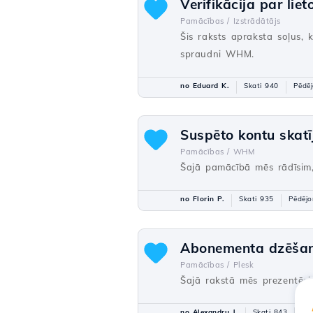
Verifikācija par li
Pamācības /
Izstrādātājs
Šis raksts apraksta soļus, 
spraudni WHM.
no Eduard K.
Skati 940
Pēdēj
Suspēto kontu skat
Pamācības /
WHM
Šajā pamācībā mēs rādīsim,
no Florin P.
Skati 935
Pēdējo
Abonementa dzēšana
Pamācības /
Plesk
Šajā rakstā mēs prezentēsim
no Alexandru J.
Skati 843
At