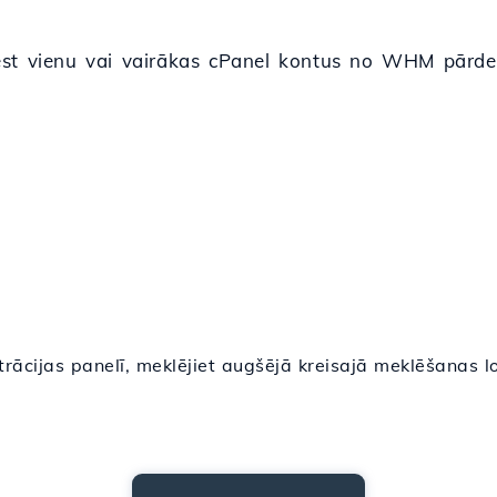
ēst vienu vai vairākas cPanel kontus no WHM pārdev
ācijas panelī, meklējiet augšējā kreisajā meklēšanas l