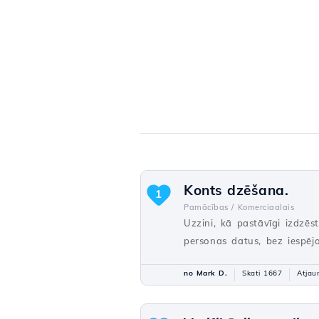
Konts dzēšana.
1
Pamācības /
Komerciaalais
Uzzini, kā pastāvīgi izdzēs
personas datus, bez iespēja
no Mark D.
Skati 1667
Atjau