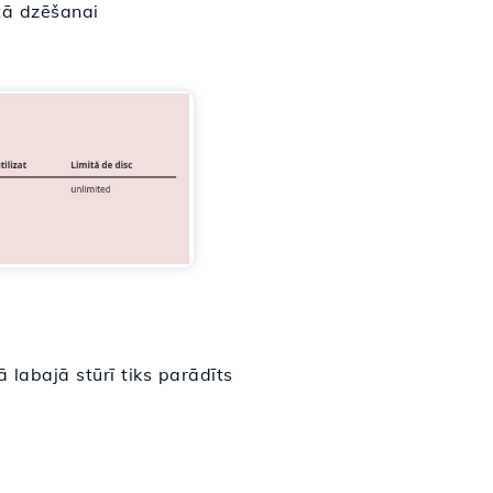
 tā dzēšanai
labajā stūrī tiks parādīts