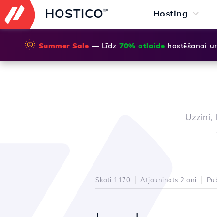
HOSTICO
™
Hosting
🌞
Summer Sale
— Līdz
70% atlaide
hostēšanai u
Uzzini,
Skati 1170
Atjaunināts 2 ani
Pub