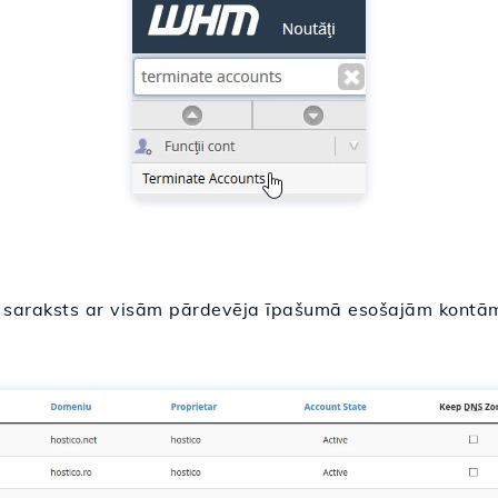
a saraksts ar visām pārdevēja īpašumā esošajām kontā