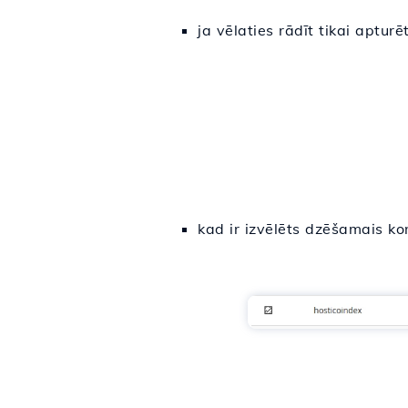
ja vēlaties rādīt tikai apturē
kad ir izvēlēts dzēšamais k