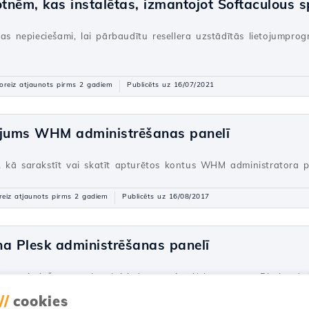
etotnēm, kas instalētas, izmantojot Softaculous
kas nepieciešami, lai pārbaudītu resellera uzstādītās lietojumpr
oreiz atjaunots pirms 2 gadiem
Publicēts uz 16/07/2021
ījums WHM administrēšanas panelī
 kā sarakstīt vai skatīt apturētos kontus WHM administratora p
reiz atjaunots pirms 2 gadiem
Publicēts uz 16/08/2017
 Plesk administrēšanas panelī
 nepieciešamos soļus, lai izdzēstu vietni/abonementu Plesk admin
//
cookies
jaunots pirms 1 gada
Publicēts uz 07/02/2020