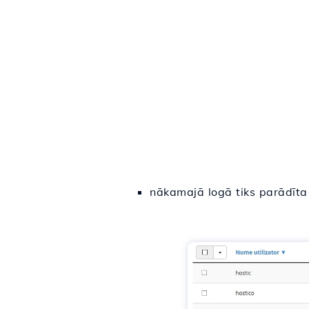
nākamajā logā tiks parādīt