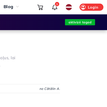
5
Blog
Login
aktivizē tagad
ļus, lai
.
no Cătălin A.