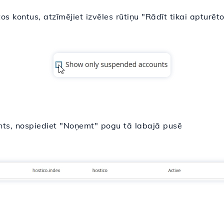
tos kontus, atzīmējiet izvēles rūtiņu "Rādīt tikai apturēt
onts, nospiediet "Noņemt" pogu tā labajā pusē