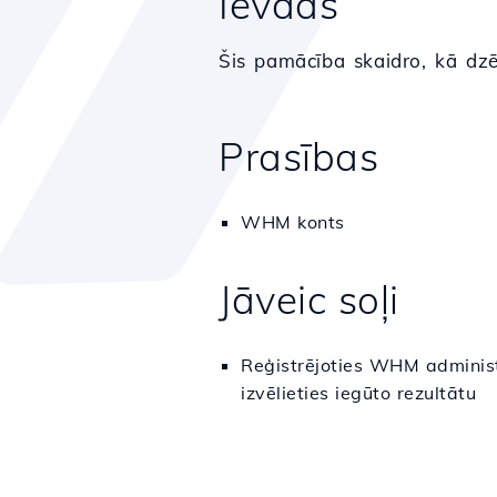
Ievads
Šis pamācība skaidro, kā dz
Prasības
WHM konts
Jāveic soļi
Reģistrējoties WHM administr
izvēlieties iegūto rezultātu