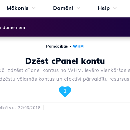
Mākonis
Domēni
Help
n domēniem
Pamācības
•
WHM
Dzēst cPanel kontu
 kā izdzēst cPanel kontus no WHM. Ievēro vienkāršos so
dzēstu vēlamās kontus un efektīvi pārvaldītu resursus
1
licēts uz 22/06/2018