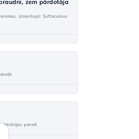
 spraudni, zem pārdotāja
ogrammas, izmantojot Softaculous
aneļā.
istrācijas panelī.