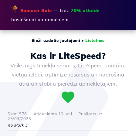
🌞
Summer Sale
— Līdz
70% atlaide
hostēšanai un domēniem
Bieži uzdotie jautājumi
•
Lietotnes
Kas ir LiteSpeed?
Veiksmīgs tīmekļa servers, LiteSpeed paātrina
vietņu ielādi, optimizē resursus un nodrošina
ātru un stabilu pieredzi apmeklētājiem.
Skati 578
Atjaunināts 10 luni
Publicēts uz
25/09/2025
no Mark D.