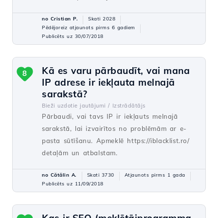
no Cristian P.
Skati 2028
Pēdējoreiz atjaunots pirms 6 gadiem
Publicēts uz 30/07/2018
Kā es varu pārbaudīt, vai mana
8
IP adrese ir iekļauta melnajā
sarakstā?
Bieži uzdotie jautājumi /
Izstrādātājs
Pārbaudi, vai tavs IP ir iekļauts melnajā
sarakstā, lai izvairītos no problēmām ar e-
pasta sūtīšanu. Apmeklē https://iblacklist.ro/
detaļām un atbalstam.
no Cătălin A.
Skati 3730
Atjaunots pirms 1 gada
Publicēts uz 11/09/2018