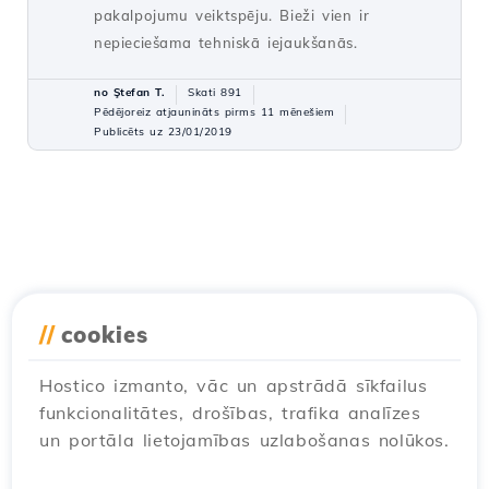
pakalpojumu veiktspēju. Bieži vien ir
nepieciešama tehniskā iejaukšanās.
no Ştefan T.
Skati 891
Pēdējoreiz atjaunināts pirms 11 mēnešiem
Publicēts uz 23/01/2019
//
cookies
Hostico izmanto, vāc un apstrādā sīkfailus
funkcionalitātes, drošības, trafika analīzes
un portāla lietojamības uzlabošanas nolūkos.