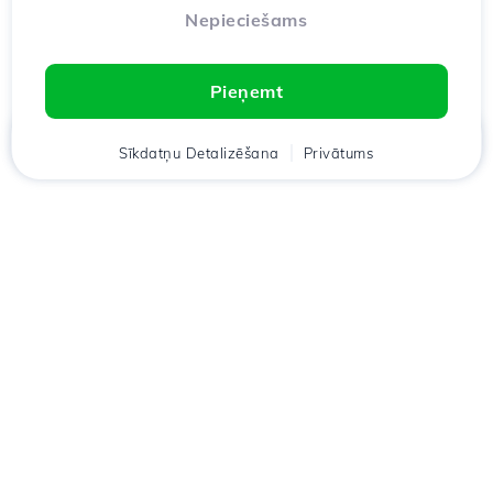
Nepieciešams
Pieņemt
Mājas
Sīkdatņu Detalizēšana
Klients
Groza
Privātums
Chat
Meniu
Lejupielādējiet lietotni
Hostico