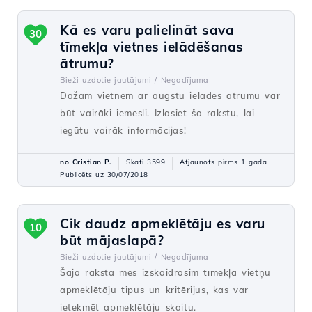
Kā es varu palielināt sava
30
tīmekļa vietnes ielādēšanas
ātrumu?
Bieži uzdotie jautājumi /
Negadījuma
Dažām vietnēm ar augstu ielādes ātrumu var
būt vairāki iemesli. Izlasiet šo rakstu, lai
iegūtu vairāk informācijas!
no Cristian P.
Skati 3599
Atjaunots pirms 1 gada
Publicēts uz 30/07/2018
Cik daudz apmeklētāju es varu
10
būt mājaslapā?
Bieži uzdotie jautājumi /
Negadījuma
Šajā rakstā mēs izskaidrosim tīmekļa vietņu
apmeklētāju tipus un kritērijus, kas var
ietekmēt apmeklētāju skaitu.