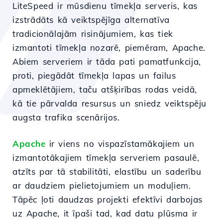
LiteSpeed ir mūsdienu tīmekļa serveris, kas
izstrādāts kā veiktspējīga alternatīva
tradicionālajām risinājumiem, kas tiek
izmantoti tīmekļa nozarē, piemēram, Apache.
Abiem serveriem ir tāda pati pamatfunkcija,
proti, piegādāt tīmekļa lapas un failus
apmeklētājiem, taču atšķirības rodas veidā,
kā tie pārvalda resursus un sniedz veiktspēju
augsta trafika scenārijos.
Apache
ir viens no vispazīstamākajiem un
izmantotākajiem tīmekļa serveriem pasaulē,
atzīts par tā stabilitāti, elastību un saderību
ar daudziem pielietojumiem un moduļiem.
Tāpēc ļoti daudzas projekti efektīvi darbojas
uz Apache, it īpaši tad, kad datu plūsma ir