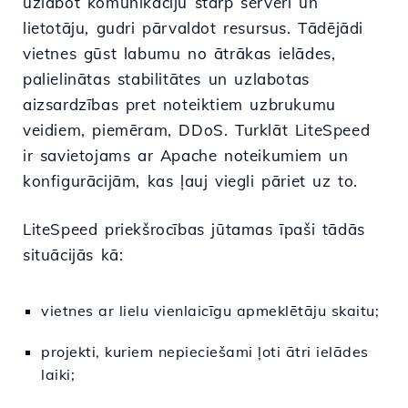
uzlabot komunikāciju starp serveri un
lietotāju, gudri pārvaldot resursus. Tādējādi
vietnes gūst labumu no ātrākas ielādes,
palielinātas stabilitātes un uzlabotas
aizsardzības pret noteiktiem uzbrukumu
veidiem, piemēram, DDoS. Turklāt LiteSpeed
ir savietojams ar Apache noteikumiem un
konfigurācijām, kas ļauj viegli pāriet uz to.
LiteSpeed priekšrocības jūtamas īpaši tādās
situācijās kā:
vietnes ar lielu vienlaicīgu apmeklētāju skaitu;
projekti, kuriem nepieciešami ļoti ātri ielādes
laiki;