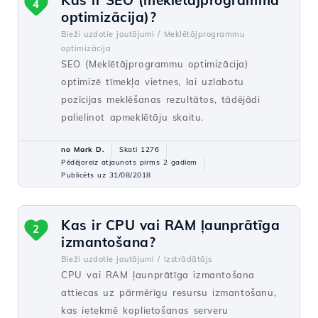
Kas ir SEO (meklētājprogramma
4
optimizācija)?
Bieži uzdotie jautājumi /
Meklētājprogrammu
optimizācija
SEO (Meklētājprogrammu optimizācija)
optimizē tīmekļa vietnes, lai uzlabotu
pozīcijas meklēšanas rezultātos, tādējādi
palielinot apmeklētāju skaitu.
no Mark D.
Skati 1276
Pēdējoreiz atjaunots pirms 2 gadiem
Publicēts uz 31/08/2018
Kas ir CPU vai RAM ļaunprātīga
2
izmantošana?
Bieži uzdotie jautājumi /
Izstrādātājs
CPU vai RAM ļaunprātīga izmantošana
attiecas uz pārmērīgu resursu izmantošanu,
kas ietekmē koplietošanas serveru