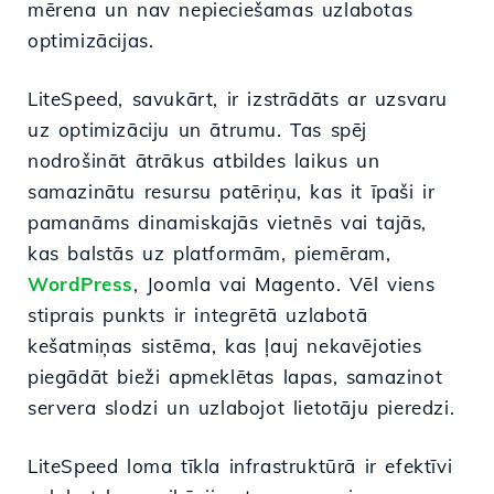
mērena un nav nepieciešamas uzlabotas
optimizācijas.
LiteSpeed, savukārt, ir izstrādāts ar uzsvaru
uz optimizāciju un ātrumu. Tas spēj
nodrošināt ātrākus atbildes laikus un
samazinātu resursu patēriņu, kas it īpaši ir
pamanāms dinamiskajās vietnēs vai tajās,
kas balstās uz platformām, piemēram,
WordPress
, Joomla vai Magento. Vēl viens
stiprais punkts ir integrētā uzlabotā
kešatmiņas sistēma, kas ļauj nekavējoties
piegādāt bieži apmeklētas lapas, samazinot
servera slodzi un uzlabojot lietotāju pieredzi.
LiteSpeed loma tīkla infrastruktūrā ir efektīvi