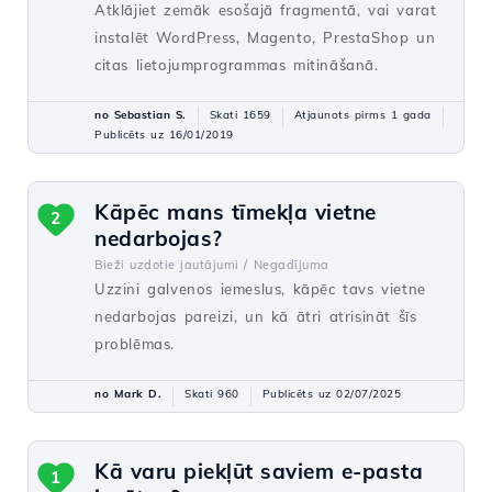
Atklājiet zemāk esošajā fragmentā, vai varat
instalēt WordPress, Magento, PrestaShop un
citas lietojumprogrammas mitināšanā.
no Sebastian S.
Skati 1659
Atjaunots pirms 1 gada
Publicēts uz 16/01/2019
Kāpēc mans tīmekļa vietne
2
nedarbojas?
Bieži uzdotie jautājumi /
Negadījuma
Uzzini galvenos iemeslus, kāpēc tavs vietne
nedarbojas pareizi, un kā ātri atrisināt šīs
problēmas.
no Mark D.
Skati 960
Publicēts uz 02/07/2025
Kā varu piekļūt saviem e-pasta
1