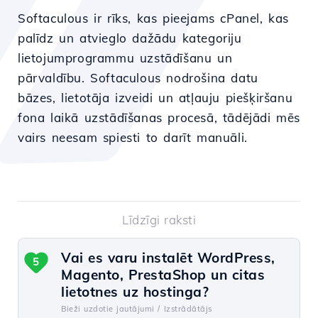
Softaculous ir rīks, kas pieejams cPanel, kas
palīdz un atvieglo dažādu kategoriju
lietojumprogrammu uzstādīšanu un
pārvaldību. Softaculous nodrošina datu
bāzes, lietotāja izveidi un atļauju piešķiršanu
fona laikā uzstādīšanas procesā, tādējādi mēs
vairs neesam spiesti to darīt manuāli.
Līdzīgi raksti
Vai es varu instalēt WordPress,
5
Magento, PrestaShop un citas
lietotnes uz hostinga?
Bieži uzdotie jautājumi /
Izstrādātājs