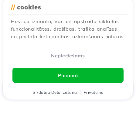
//
cookies
Hostico izmanto, vāc un apstrādā sīkfailus
funkcionalitātes, drošības, trafika analīzes
un portāla lietojamības uzlabošanas nolūkos.
Nepieciešams
Pieņemt
Mājas
Sīkdatņu Detalizēšana
Klients
Groza
Privātums
Chat
Meniu
Lejupielādējiet lietotni