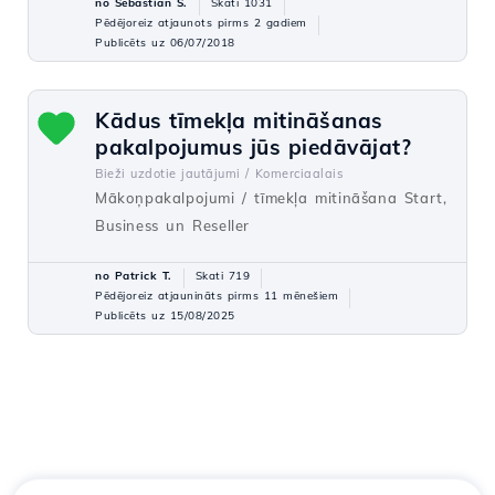
no Sebastian S.
Skati 1031
Pēdējoreiz atjaunots pirms 2 gadiem
Publicēts uz 06/07/2018
Kādus tīmekļa mitināšanas
pakalpojumus jūs piedāvājat?
Bieži uzdotie jautājumi /
Komerciaalais
Mākoņpakalpojumi / tīmekļa mitināšana Start,
Business un Reseller
no Patrick T.
Skati 719
Pēdējoreiz atjaunināts pirms 11 mēnešiem
Publicēts uz 15/08/2025