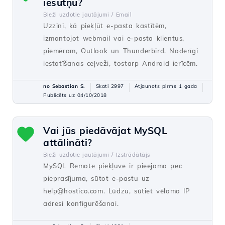
iesūtņu?
Bieži uzdotie jautājumi /
Email
Uzzini, kā piekļūt e-pasta kastītēm,
izmantojot webmail vai e-pasta klientus,
piemēram, Outlook un Thunderbird. Noderīgi
iestatīšanas ceļveži, tostarp Android ierīcēm.
no Sebastian S.
Skati 2997
Atjaunots pirms 1 gada
Publicēts uz 04/10/2018
Vai jūs piedāvājat MySQL
attālināti?
Bieži uzdotie jautājumi /
Izstrādātājs
MySQL Remote piekļuve ir pieejama pēc
pieprasījuma, sūtot e-pastu uz
help@hostico.com. Lūdzu, sūtiet vēlamo IP
adresi konfigurēšanai.