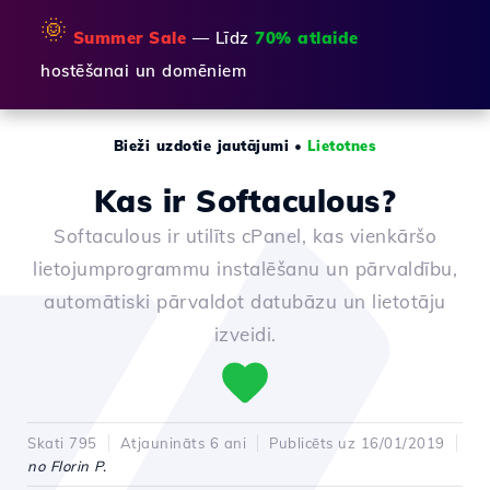
🌞
Summer Sale
— Līdz
70% atlaide
hostēšanai un domēniem
Bieži uzdotie jautājumi
•
Lietotnes
Kas ir Softaculous?
Softaculous ir utilīts cPanel, kas vienkāršo
lietojumprogrammu instalēšanu un pārvaldību,
automātiski pārvaldot datubāzu un lietotāju
izveidi.
Skati 795
Atjaunināts 6 ani
Publicēts uz 16/01/2019
no Florin P.