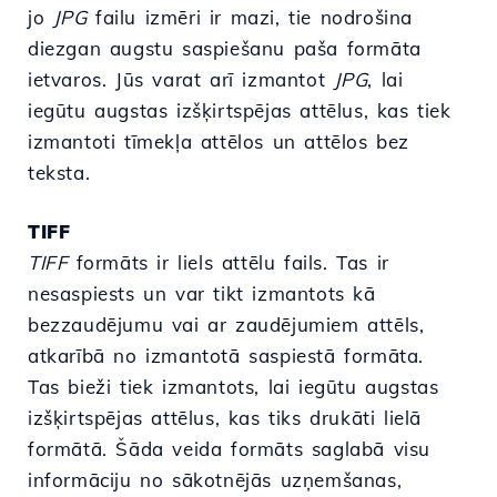
jo
JPG
failu izmēri ir mazi, tie nodrošina
diezgan augstu saspiešanu paša formāta
ietvaros. Jūs varat arī izmantot
JPG
, lai
iegūtu augstas izšķirtspējas attēlus, kas tiek
izmantoti tīmekļa attēlos un attēlos bez
teksta.
TIFF
TIFF
formāts ir liels attēlu fails. Tas ir
nesaspiests un var tikt izmantots kā
bezzaudējumu vai ar zaudējumiem attēls,
atkarībā no izmantotā saspiestā formāta.
Tas bieži tiek izmantots, lai iegūtu augstas
izšķirtspējas attēlus, kas tiks drukāti lielā
formātā. Šāda veida formāts saglabā visu
informāciju no sākotnējās uzņemšanas,