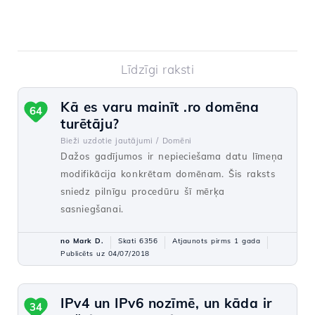
Līdzīgi raksti
Kā es varu mainīt .ro domēna
64
turētāju?
Bieži uzdotie jautājumi /
Domēni
Dažos gadījumos ir nepieciešama datu līmeņa
modifikācija konkrētam domēnam. Šis raksts
sniedz pilnīgu procedūru šī mērķa
sasniegšanai.
no Mark D.
Skati 6356
Atjaunots pirms 1 gada
Publicēts uz 04/07/2018
IPv4 un IPv6 nozīmē, un kāda ir
34