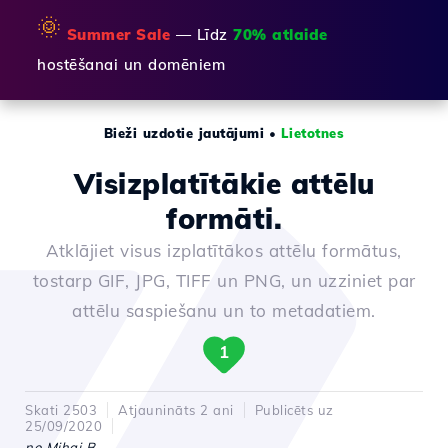
🌞
Summer Sale
— Līdz
70% atlaide
hostēšanai un domēniem
Bieži uzdotie jautājumi
•
Lietotnes
Visizplatītākie attēlu
formāti.
Atklājiet visus izplatītākos attēlu formātus,
tostarp GIF, JPG, TIFF un PNG, un uzziniet par
attēlu saspiešanu un to metadatiem.
1
Skati 2503
Atjaunināts 2 ani
Publicēts uz
25/09/2020
no Mihai B.