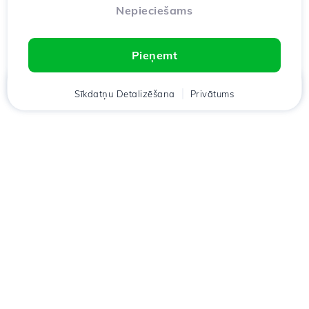
Nepieciešams
Pieņemt
Mājas
Sīkdatņu Detalizēšana
Klients
Groza
Privātums
Chat
Meniu
Lejupielādējiet lietotni
Hostico