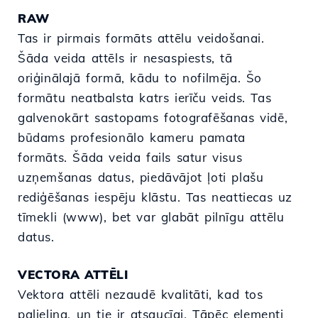
RAW
Tas ir pirmais formāts attēlu veidošanai.
Šāda veida attēls ir nesaspiests, tā
oriģinālajā formā, kādu to nofilmēja. Šo
formātu neatbalsta katrs ierīču veids. Tas
galvenokārt sastopams fotografēšanas vidē,
būdams profesionālo kameru pamata
formāts. Šāda veida fails satur visus
uzņemšanas datus, piedāvājot ļoti plašu
rediģēšanas iespēju klāstu. Tas neattiecas uz
tīmekli (www), bet var glabāt pilnīgu attēlu
datus.
VECTORA ATTĒLI
Vektora attēli nezaudē kvalitāti, kad tos
palielina, un tie ir atsaucīgi. Tāpēc elementi