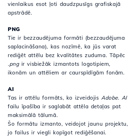
vienlaikus esot ļoti daudzpusīgs grafiskajā
apstrādē.
PNG
Tie ir bezzaudējuma formāti (bezzaudējuma
saplacināšana), kas nozīmē, ka jūs varat
rediģēt attēlu bez kvalitātes zuduma. Tāpēc
.png
ir visbiežāk izmantots logotipiem,
ikonām un attēliem ar caurspīdīgām fonām.
AI
Tas ir attēlu formāts, ko izveidojis
Adobe.
AI
failu īpašība ir saglabāt attēla detaļas pat
maksimālā tālumā.
Šo formātu izmanto, veidojot jaunu projektu,
jo failus ir viegli kopīgot rediģēšanai.