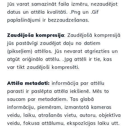
Jūs varat samazināt faila izmēru, nezaudējot
datus un attēla kvalitāti. .Png un .Gif
paplašinājumi ir bezzaudzešanas.
Zaudējoša kompresija
: Zaudējošā kompresijā
jūs pastāvīgi zaudējat daļu no datiem
(pikseļiem) attēlos. Jūs nevarat atgriezties un
atgūt oriģinālo attēlu. .Jpg attēli ir tie, kas
var tikt zaudējoši kompresēti.
Attēla metadati:
informācija par attēlu
parasti ir paslēpta attēla iekšienē. Mēs to
saucam par metadatiem. Tas glabā
informāciju, piemēram, izmantotā kameras
veidu, laiku, atrašanās vietu, autoru, objektīva
veidu, fokusa attālumu, ekspozīcijas laiku utt.