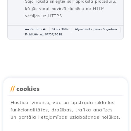
Šajā rakstā sniegtie soļi apraksta procedūru,
kā jūs varat novirzīt domēnu no HTTP
versijas uz HTTPS.
no Cătălin A.
Skati 3609
Atjaunināts pirms 5 gadiem
Publicēts uz 07/07/2018
//
cookies
Hostico izmanto, vāc un apstrādā sīkfailus
funkcionalitātes, drošības, trafika analīzes
un portāla lietojamības uzlabošanas nolūkos.