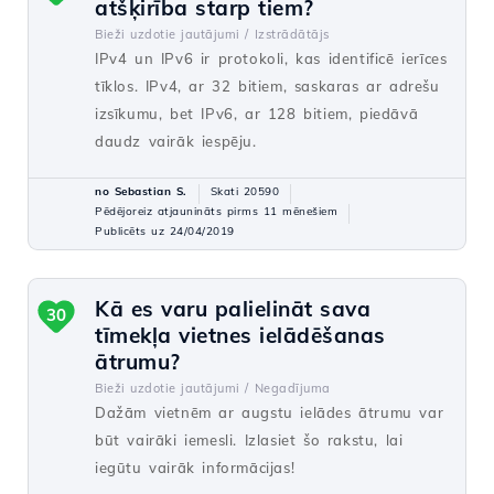
atšķirība starp tiem?
Bieži uzdotie jautājumi /
Izstrādātājs
IPv4 un IPv6 ir protokoli, kas identificē ierīces
tīklos. IPv4, ar 32 bitiem, saskaras ar adrešu
izsīkumu, bet IPv6, ar 128 bitiem, piedāvā
daudz vairāk iespēju.
no Sebastian S.
Skati 20590
Pēdējoreiz atjaunināts pirms 11 mēnešiem
Publicēts uz 24/04/2019
Kā es varu palielināt sava
30
tīmekļa vietnes ielādēšanas
ātrumu?
Bieži uzdotie jautājumi /
Negadījuma
Dažām vietnēm ar augstu ielādes ātrumu var
būt vairāki iemesli. Izlasiet šo rakstu, lai
iegūtu vairāk informācijas!