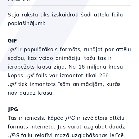
Šajā rakstā tiks izskaidroti šādi attēlu failu
paplašinājumi:
GIF
.gif
ir populārākais formāts, runājot par attēlu
secību, kas veido animāciju, taču tas ir
ierobežots krāsu ziņā. No 16 miljonu krāsu
kopas
.gif
fails var izmantot tikai 256.
.gif
tiek izmantots īsām animācijām, kurās
nav daudz krāsu.
JPG
Tas ir iemesls, kāpēc
JPG
ir izvēlētais attēlu
formāts internetā. Jūs varat uzglabāt daudz
.
JPG
failu relatīvi mazā uzglabāšanas ierīcē,