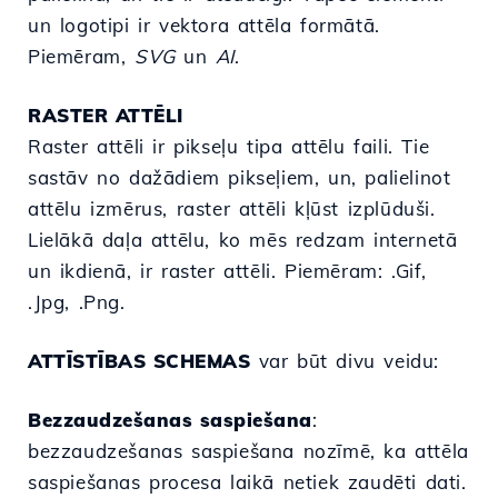
un logotipi ir vektora attēla formātā.
Piemēram,
SVG
un
AI
.
RASTER ATTĒLI
Raster attēli ir pikseļu tipa attēlu faili. Tie
sastāv no dažādiem pikseļiem, un, palielinot
attēlu izmērus, raster attēli kļūst izplūduši.
Lielākā daļa attēlu, ko mēs redzam internetā
un ikdienā, ir raster attēli. Piemēram: .Gif,
.Jpg, .Png.
ATTĪSTĪBAS SCHEMAS
var būt divu veidu:
Bezzaudzešanas saspiešana
:
bezzaudzešanas saspiešana nozīmē, ka attēla
saspiešanas procesa laikā netiek zaudēti dati.