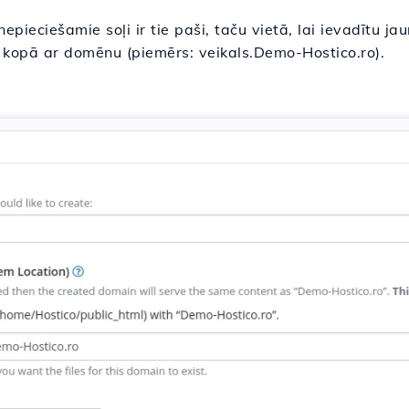
 nepieciešamie soļi ir tie paši, taču vietā, lai ievadītu
 kopā ar domēnu (piemērs: veikals.Demo-Hostico.ro).