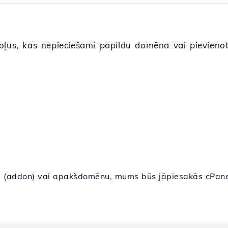
oļus, kas nepieciešami papildu domēna vai pievieno
u (addon) vai apakšdomēnu, mums būs jāpiesakās cPane