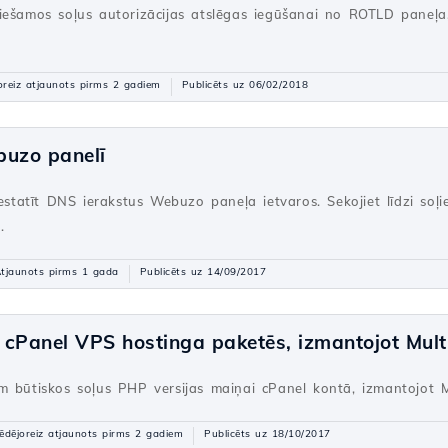
iešamos soļus autorizācijas atslēgas iegūšanai no ROTLD paneļa,
oreiz atjaunots pirms 2 gadiem
Publicēts uz 06/02/2018
buzo panelī
estatīt DNS ierakstus Webuzo paneļa ietvaros. Sekojiet līdzi soļie
.
tjaunots pirms 1 gada
Publicēts uz 14/09/2017
 cPanel VPS hostinga paketēs, izmantojot Mu
m būtiskos soļus PHP versijas maiņai cPanel kontā, izmantojot
ēdējoreiz atjaunots pirms 2 gadiem
Publicēts uz 18/10/2017