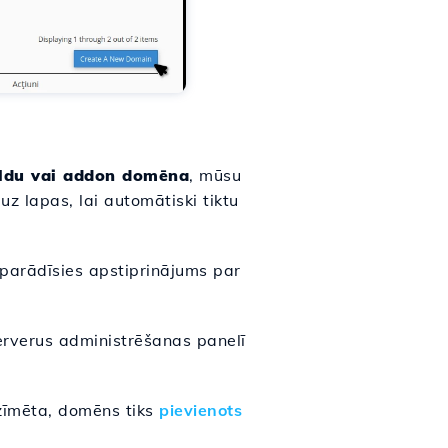
ldu vai addon domēna
, mūsu
uz lapas, lai automātiski tiktu
 parādīsies apstiprinājums par
erverus administrēšanas panelī
tzīmēta, domēns tiks
pievienots