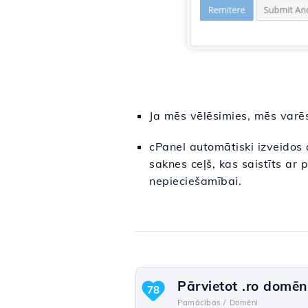
Ja mēs vēlēsimies, mēs varēs
cPanel automātiski izveidos
saknes ceļš, kas saistīts ar 
nepieciešamībai.
Pārvietot .ro domēn
78
Pamācības /
Domēni