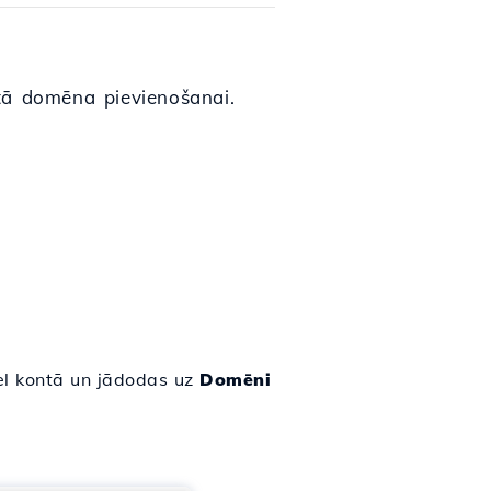
tā domēna pievienošanai.
l kontā un jādodas uz
Domēni