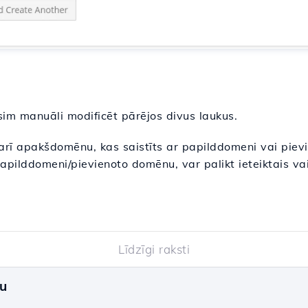
im manuāli modificēt pārējos divus laukus.
 arī apakšdomēnu, kas saistīts ar papilddomeni vai pie
papilddomeni/pievienoto domēnu, var palikt ieteiktais vai
Līdzīgi raksti
u