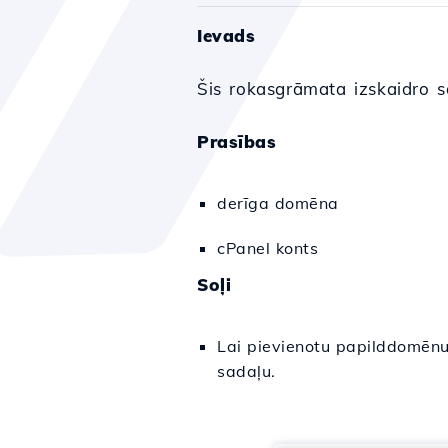
Ievads
Šis rokasgrāmata izskaidro s
Prasības
derīga domēna
cPanel konts
Soļi
Lai pievienotu papilddomēn
sadaļu.