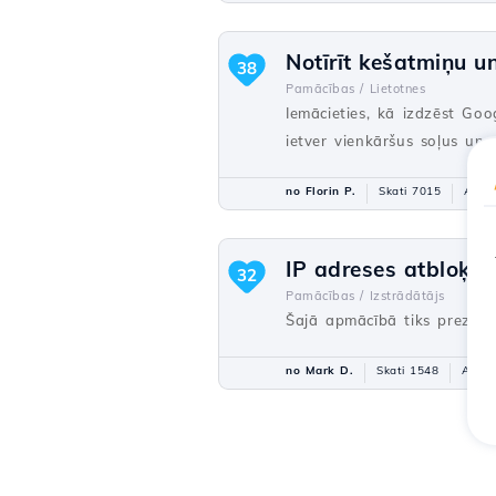
Notīrīt kešatmiņu u
38
Pamācības /
Lietotnes
Iemācieties, kā izdzēst Go
ietver vienkāršus soļus un
no Florin P.
Skati 7015
Atjau
IP adreses atbloķēš
32
Pamācības /
Izstrādātājs
Šajā apmācībā tiks prezentē
no Mark D.
Skati 1548
Atjau