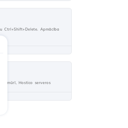
ju Ctrl+Shift+Delete. Apmācība
gunsmūrī, Hostico serveros