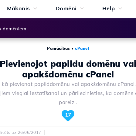
Mākonis
Domēni
Help
n domēniem
Pamācības
•
cPanel
Pievienojot papildu domēnu va
apakšdomēnu cPanel
, kā pievienot papilddomēnu vai apakšdomēnu cPanel.
oļiem vieglai iestatīšanai un pārliecinieties, ka domēns
pareizi.
17
licēts uz 26/06/2017