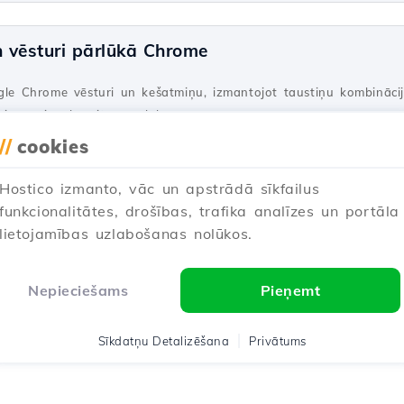
n vēsturi pārlūkā Chrome
ogle Chrome vēsturi un kešatmiņu, izmantojot taustiņu kombināci
 piemērojamību citās pārlūkprogrammās.
//
cookies
nināts pirms 5 gadiem
Publicēts uz 08/01/2018
Hostico izmanto, vāc un apstrādā sīkfailus
funkcionalitātes, drošības, trafika analīzes un portāla
ana Hostico serveros
lietojamības uzlabošanas nolūkos.
ti soļi, kas nepieciešami, lai atbloķētu IP adresi, kas iekļauta u
Nepieciešams
Pieņemt
nots pirms 1 gada
Publicēts uz 05/10/2020
Sīkdatņu Detalizēšana
Privātums