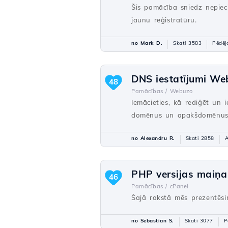
Šis pamācība sniedz nepiec
jaunu reģistratūru.
no Mark D.
Skati 3583
Pēdēj
DNS iestatījumi We
48
Pamācības /
Webuzo
Iemācieties, kā rediģēt un i
domēnus un apakšdomēnus
no Alexandru R.
Skati 2858
A
PHP versijas maiņa
46
Pamācības /
cPanel
Šajā rakstā mēs prezentēsi
no Sebastian S.
Skati 3077
P