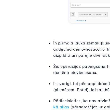
În pirmajā laukā zemāk Ja
gadījumā demo-hostico.ro. Ir 
aizpildīti arī pārējie divi l
Šīs operācijas pabeigšana ti
domēna pievienošanu.
Ir svarīgi, lai pēc papildd
(piemēram, Rotld), lai tas bū
Pārliecinieties, ka nav atzī
kā alias
(pāradresējot uz ga