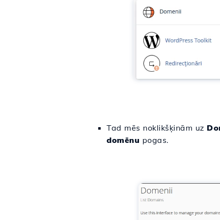
Tad mēs noklikšķinām uz
Do
domēnu
pogas.