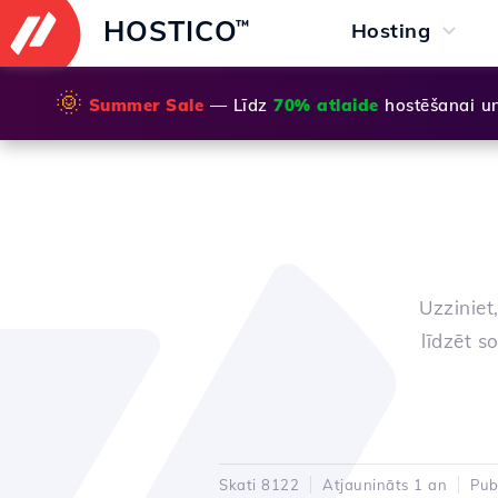
HOSTICO
™
Hosting
🌞
Summer Sale
— Līdz
70% atlaide
hostēšanai u
Uzziniet
līdzēt s
Skati 8122
Atjaunināts 1 an
Pub