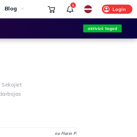
5
Blog
Login
aktivizē tagad
i
 Sekojiet
 darbojas
no Florin P.