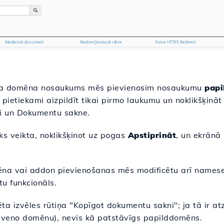
una domēna nosaukums mēs pievienosim nosaukumu
papi
pietiekami aizpildīt tikai pirmo laukumu un noklikšķināt 
auki un Dokumentu sakne.
ks veikta, noklikšķinot uz pogas
Apstiprināt
, un ekrānā
omēna vai addon pievienošanas mēs modificētu arī names
tu funkcionāls.
mēta izvēles rūtiņa "Kopīgot dokumentu sakni"; ja tā ir a
lveno domēnu), nevis kā patstāvīgs papilddomēns.