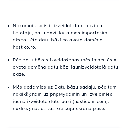
Nākamais solis ir izveidot datu bāzi un
lietotāju, datu bāzi, kurā mēs importēsim
eksportēto datu bāzi no avota domēna
hostico.ro.
Pēc datu bāzes izveidošanas mēs importēsim
avota domēna datu bāzi jaunizveidotajā datu
bāzē.
Mēs dodamies uz Datu bāzu sadaļu, pēc tam
noklikšķinām uz phpMyadmin un izvēlamies
jauno izveidoto datu bāzi (hosticom_com),
noklikšķinot uz tās kreisajā ekrāna pusē.