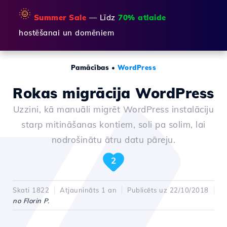
🌞
Summer Sale
— Līdz
70% atlaide
hostēšanai un domēniem
Pamācības
•
WordPress
Rokas migrācija WordPress
Uzzini, kā manuāli migrēt WordPress instalāciju
starp mitināšanas kontiem, soli pa solim, lai
nodrošinātu ātru datu pāreju.
2
Skati 1822
Atjaunināts 1 an
Publicēts uz 22/10/2018
no Florin P.