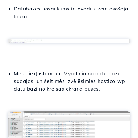
Datubāzes nosaukums ir ievadīts zem esošajā
laukā.
Mēs piekļūstam phpMyadmin no datu bāzu
sadaļas, un šeit mēs izvēlēsimies hostico_wp
datu bāzi no kreisās ekrāna puses.