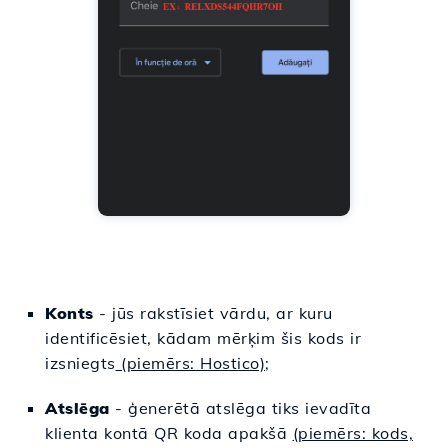
Konts
- jūs rakstīsiet vārdu, ar kuru
identificēsiet, kādam mērķim šis kods ir
izsniegts
(piemērs: Hostico)
;
Atslēga
- ģenerētā atslēga tiks ievadīta
klienta kontā QR koda apakšā
(piemērs: kods,