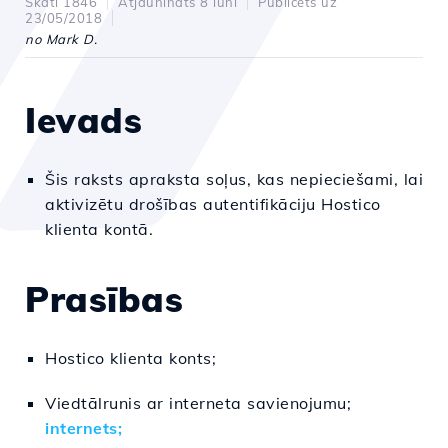
Skati 1846
Atjaunināts 8 luni
Publicēts uz
23/05/2018
no Mark D.
Ievads
Šis raksts apraksta soļus, kas nepieciešami, lai
aktivizētu drošības autentifikāciju Hostico
klienta kontā.
Prasības
Hostico klienta konts;
Viedtālrunis ar interneta savienojumu;
internets;