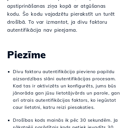
apstiprināšanas ziņa kopā ar atgūšanas
kodu. Šo kodu vajadzētu pierakstīt un turēt
drošībā. To var izmantot, ja divu faktoru
autentifikācija nav pieejama.
Piezīme
Divu faktoru autentifikācija pievieno papildu
aizsardzības slāni autentifikācijas procesam.
Kad tas ir aktivizēts un konfigurēts, jums būs
jānorāda gan jūsu lietotājvārds un parole, gan
arī otrais autentifikācijas faktors, ko iegūstat
caur lietotni, katru reizi piesakoties.
Drošības kods mainās ik pēc 30 sekundēm. Ja
sākotnēji parādītais kods netiek ievadīts 30