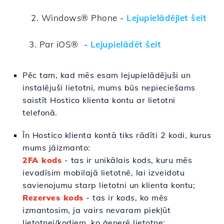
2.
Windows® Phone -
Lejupielādējiet šeit
3. Par iOS® -
Lejupielādēt šeit
Pēc tam, kad mēs esam lejupielādējuši un
instalējuši lietotni, mums būs nepieciešams
saistīt Hostico klienta kontu ar lietotni
telefonā.
În Hostico klienta kontā tiks rādīti 2 kodi, kurus
mums jāizmanto:
2FA kods
- tas ir unikālais kods, kuru mēs
ievadīsim mobilajā lietotnē, lai izveidotu
savienojumu starp lietotni un klienta kontu;
Rezerves kods
- tas ir kods, ko mēs
izmantosim, ja vairs nevaram piekļūt
lietotnei/kodiem, ko ģenerē lietotne;