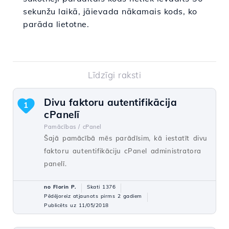
sekunžu laikā, jāievada nākamais kods, ko
parāda lietotne.
Līdzīgi raksti
Divu faktoru autentifikācija
1
cPanelī
Pamācības /
cPanel
Šajā pamācībā mēs parādīsim, kā iestatīt divu
faktoru autentifikāciju cPanel administratora
panelī.
no Florin P.
Skati 1376
Pēdējoreiz atjaunots pirms 2 gadiem
Publicēts uz 11/05/2018