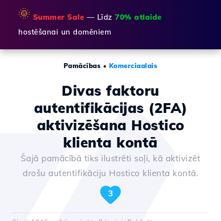
🌞
Summer Sale
— Līdz
70% atlaide
hostēšanai un domēniem
Pamācības
•
Komerciaalais
Divas faktoru
autentifikācijas (2FA)
aktivizēšana Hostico
klienta kontā
Šajā pamācībā tiks ilustrēti soļi, kā aktivizēt
drošu autentifikāciju Hostico klienta kontā.
3