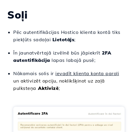
Soļi
Pēc autentifikācijas Hostico klienta kontā tiks
piekļūts sadaļai
Lietotājs
;
În jaunatvērtajā izvēlnē būs jāpiekrīt
2FA
autentifikācija
lapas labajā pusē;
Nākamais solis ir
ievadīt klienta konta paroli
un aktivizēt opciju, noklikšķinot uz zaļā
pulksteņa
Aktivizē
;