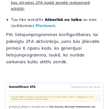
kas atrodas 2FA kodā zemāk redzamajā
attēlā)
;
Tas tiks iestatīts
Atkarībā no laika
un mēs
izvēlēsimies
Pievienot.
Pēc lietojumprogrammas konfigurēšanas, lai
pabeigtu 2FA aktivizāciju, jums būs jāievada
pirmais 6 ciparu kods, ko ģenerējusi
lietojumprogramma, laukā, ko norāda
sarkanais bultu attēls zemāk.